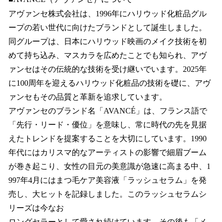
アヴァンセ株式会社は、1996年にハリウッド化粧品グル
ープの若い世代に向けたブランドとして誕生しました。
同グループは、日本にハリウッド映画のメイク技術を初
めて持ち込み、マスカラを広めたことでも知られ、アヴ
ァンセはその伝統的な技術を受け継いでいます。2025年
に100周年を迎えるハリウッド化粧品の技術を礎に、アヴ
ァンセもその品質と革新を追求しています。
アヴァンセのブランド名「AVANCÉ」は、フランス語で
「先行・リード・優位」を意味し、常に時代の先を見据
えたトレンドを提案することを大切にしています。1990
年代にはカリスマ的なアーティストの影響で細眉ブーム
が巻き起こり、女性の目元の美意識が急速に高まる中、1
997年4月にはまつ毛ケア美容液「ラッシュセラム」を発
売し、大ヒットを記録しました。このラッシュセラムシ
リーズは今なお
ロングセラーとして愛され続けています。その後も「メ