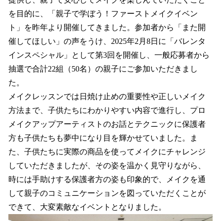
込
を目的に、「親子で学ぼう！ファーストメイクイベン
み
ト」を昨年より開催してきました。参加者から「また開
中
で
催してほしい」の声をうけ、2025年2月8日に「バレンタ
す
インスペシャル」として第3回を開催し、一般応募者から
抽選で合計22組（50名）の親子にご参加いただきまし
た。
メイクレッスンでは日焼け止めの重要性や正しいメイク
方法まで、子供たちにわかりやすい内容で進行し、プロ
メイクアップアーティストのお話とテクニックに保護者
方も子供たちも夢中になり目を輝かせていました。ま
た、子供たちに実際の商品を使ってメイクにチャレンジ
していただきましたが、その姿を温かく見守りながら、
時には手助けする保護者方の姿も印象的で、メイクを通
して親子のコミュニケーションを図っていただくことが
できて、大変素敵なイベントとなりました。