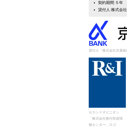
契約期間:５年
貸付人:株式会
貸付人「株式会社京葉銀
セカンドオピニオン
「株式会社格付投資情
報センター」ロゴ