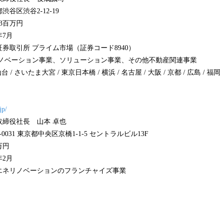
谷区渋谷2-12-19
3百万円
7月
券取引所 プライム市場（証券コード8940）
リノベーション事業、ソリューション事業、その他不動産関連事業
/ さいたま大宮 / 東京日本橋 / 横浜 / 名古屋 / 大阪 / 京都 / 広島 / 福
jp/
者】代表取締役社長 山本 卓也
0031 東京都中央区京橋1-1-5 セントラルビル13F
万円
2月
エネリノベーションのフランチャイズ事業