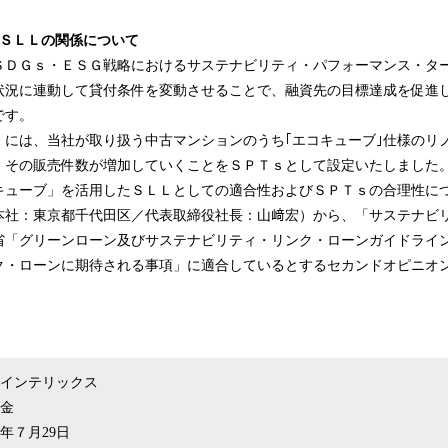
込
み
とＳＬＬの関係について
中
ＳＤＧｓ・ＥＳＧ戦略におけるサステナビリティ・パフォーマンス・タ
で
状況に連動して貸付条件を変動させることで、融資先の目標達成を促進
す
です。
Ｉには、当社が取り扱う中古マンションのうち｢エコキューブ｣仕様のリ
、その販売件数が増加していくことをＳＰＴｓとして設定いたしました
キューブ」を活用したＳＬＬとしての適合性およびＳＰＴｓの合理性に
本社：東京都千代田区／代表取締役社長：山﨑宏）から、「サステナビ
「グリーンローン及びサステナビリティ・リンク・ローンガイドライン2
ク・ローンに期待される事項」に適合しているとするセカンドオピニオ
社インテリックス
資金
2年７月29日