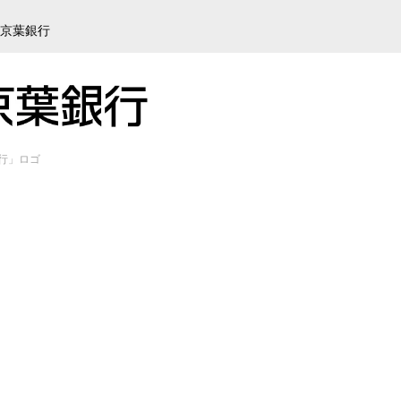
社京葉銀行
行」ロゴ