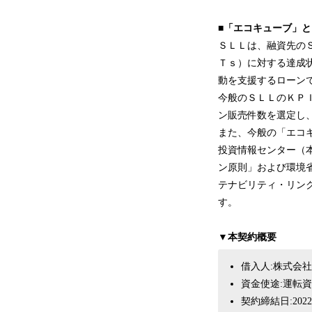
■「エコキューブ」
ＳＬＬは、融資先の
Ｔｓ）に対する達成
動を支援するローン
今般のＳＬＬのＫＰ
ン販売件数を選定し
また、今般の「エコ
投資情報センター（
ン原則」および環境省
テナビリティ・リン
す。
▼本契約概要
借入人:株式会
資金使途:運転
契約締結日:202