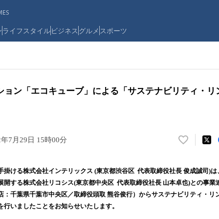
ES
ン
ライフスタイル
ビジネス
グルメ
スポーツ
ション「エコキューブ」による「サステナビリティ・リ
2年7月29日 15時00分
い
い
ね
掛ける株式会社インテリックス (東京都渋谷区 代表取締役社長 俊成誠司)
！
展開する株式会社リコシス(東京都中央区 代表取締役社長 山本卓也)との事業
数
店：千葉県千葉市中央区／取締役頭取 熊谷俊行）からサステナビリティ・リ
を
読
を行いましたことをお知らせいたします。
み