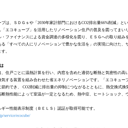
プは、ＳＤＧｓや「2030年家計部門におけるCO2排出量66%削減」と
し「エコキューブ」を活用したリノベーション住戸の普及を図ってまい
ル・ファイナンスによる資金調達の多様化を図り、ＥＳＧへの取り組み
ある「すべての人にリノベーションで豊かな生活を」の実現に向けた、
ます。
は
は、住戸ごとに温熱計算を行い、内窓を含めた適切な断熱と気密性の高
換気する装置を組み合わせた省エネリノベーションです。「エコキュー
に節約でき、 CO2削減に排出量の抑制につながるとともに、熱交換式換
高断熱性能によって室温が一定となるため、熱中症、ヒートショック、
ルギー性能表示制度（ＢＥＬＳ）認証が取得可能です。
jp/service/ecocube/