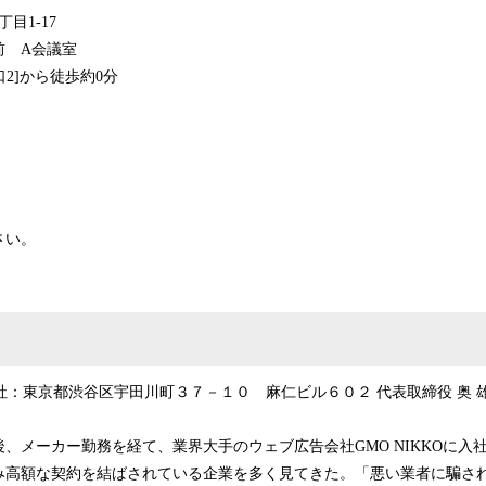
目1-17
前 A会議室
口2]から徒歩約0分
さい。
e 本社：東京都渋谷区宇田川町３７－１０ 麻仁ビル６０２ 代表取締役 奥 
、メーカー勤務を経て、業界大手のウェブ広告会社GMO NIKKOに入
み高額な契約を結ばされている企業を多く見てきた。「悪い業者に騙さ