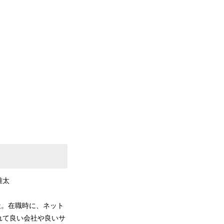
雄太
社。在職時に、ネット
れて良い会社や良いサ