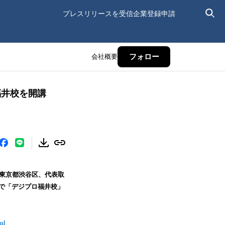
プレスリリースを受信
企業登録申請
会社概要
フォロー
福井校を開講
：東京都渋谷区、代表取
市で「デジプロ福井校」
ml