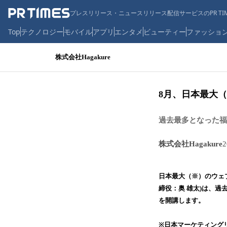
プレスリリース・ニュースリリース配信サービスのPR TIM
Top
テクノロジー
モバイル
アプリ
エンタメ
ビューティー
ファッショ
株式会社Hagakure
8月、日本最大
過去最多となった福
株式会社Hagakure
日本最大（※）のウェブ
締役：奥 雄太)は、
を開講します。
※日本マーケティング