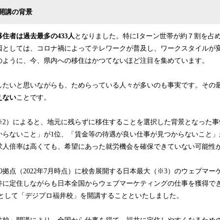
開講の背景
住者は過去最多の433人
となりました。特にIターン世帯が約７割を占
因としては、コロナ禍によってテレワークが普及し、ワークスタイルが
のように、今、県内への移住はかつてないほど注目を集めています。
したいと思いながらも、ためらっている人々が多いのも事実です。その
えない
ことです。
※2）によると、地元に残らずに移住することを選択した背景となった事
からないこと」が1位、「賃⾦等の待遇が良い仕事が⾒つからないこと」
求⼈倍率は⾼くても、希望にあった就労機会を確保できていない可能性
0拠点（2022年7⽉時点）に校舎展開する⽇本最⼤（※3）のウェブマ
井に定住しながらも⽇本全国からウェブマーケティングの仕事を獲得でき
⽬として「デジプロ福井校」を開講することといたしました。