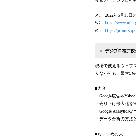
今回の「デジプロ福
※1：2022年6月1
※2：
https://www.mlit.
※3：
https://prtimes.
デジプロ福井校
現場で使えるウェブ
りながらも、最大5
■内容
・Google広告やY
・売り上げ最大化を
・Google Ana
・データ分析の方法
■おすすめの人