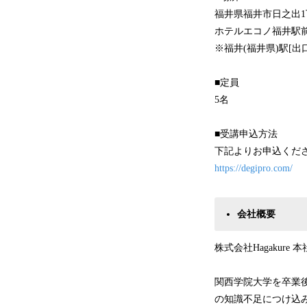
福井県福井市日之出1丁
ホテルエコノ福井駅
※福井(福井県)駅[出
■定員
5名
■受講申込方法
下記よりお申込くだ
https://degipro.com/
会社概要
株式会社Hagakur
関西学院大学を卒業後
の知識不足につけ込