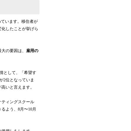
めています。移住者が
変化したことが挙げら
最⼤の要因は、
雇⽤の
情として、「希望す
が2位となっていま
が⾼いと⾔えます。
ーケティングスクール
るよう、8⽉〜10⽉