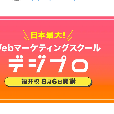
込
み
中
で
す