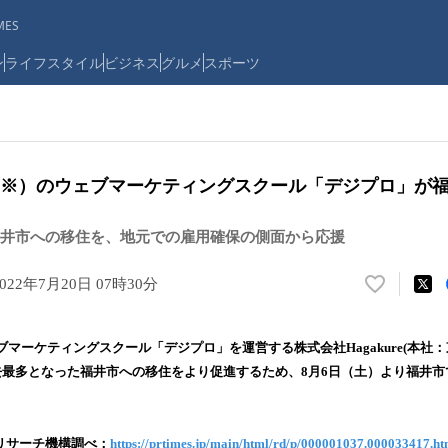
ES
ン
ライフスタイル
ビジネス
グルメ
スポーツ
（※）のウェブマーケティングスクール「デジプロ」が
井市への移住を、地元での雇用確保の側面から応援
2022年7月20日 07時30分
い
い
ね
マーケティングスクール「デジプロ」を運営する株式会社Hagakure(本社
！
過去最多となった福井市への移住をより促進するため、8⽉6⽇（土）より福井
数
を
読
み
リサーチ機構調べ：
https://prtimes.jp/main/html/rd/p/000001037.000033417.ht