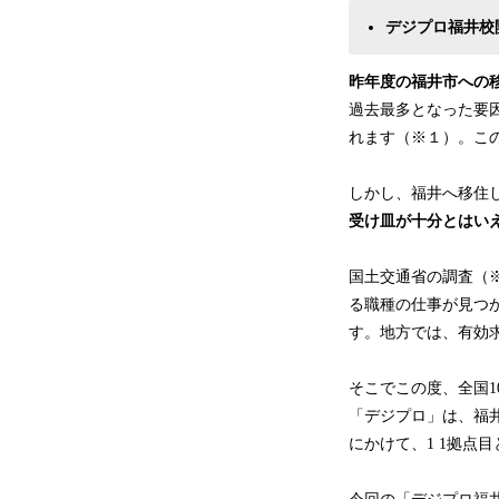
デジプロ福井校
昨年度の福井市への移
過去最多となった要
れます（※１）。こ
しかし、福井へ移住
受け⽫が⼗分とはい
国⼟交通省の調査（
る職種の仕事が⾒つ
す。地⽅では、有効
そこでこの度、全国1
「デジプロ」は、福
にかけて、1 1拠点