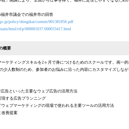
井校」開講により、全国から仕事を得て、福井に定住しやすくなるため
5日の福井市議会での福井市の回答
go.jp/policy/shingikai/content/001381856.pdf
jp/main/html/rd/p/000001037.000033417.html
の概要
マーケティングスキルを2ヶ月で身につけるためのスクールです。画一的
名の少人数制のため、参加者のお悩みに沿った内容にカスタマイズしなが
ahoo!広告といった主要なウェブ広告の活用方法
実現する広告プランニング
lyticsなどウェブマーケティングの現場で使われる主要ツールの活用方法
と改善提案