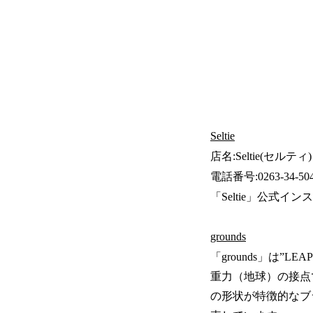
Seltie
店名:Seltie(セルティ
電話番号:0263-34-504
「Seltie」公式イン
grounds
「grounds」は”
重力（地球）の接点
の形状が特徴的なブラ