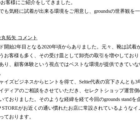
のお客様にご紹介をしてきました。
でも気軽に試着が出来る環境をご用意し、groundsの世界観を
 金丸拓矢 コメント
ド開始2年目となる2020年頃からありました。元々、靴は試着
うお客様も多く、その受け皿として卸売の取引を増やしており
あり、顧客体験という視点ではベストな環境が提供できていな
。
イズビジネスからヒントを得て、Seltie代表の宮下さんとも
イディアのご相談をさせていただき、セレクトショップ運営側
ておりました。そのような経緯を経て今回のgrounds stand
POPUP STOREがお近くの通い慣れたお店に常設されているよう
っております。