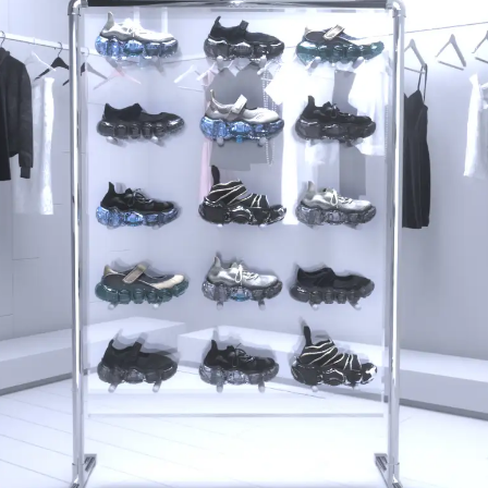
を
読
み
込
み
中
で
す