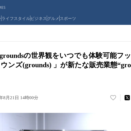
ES
ン
ライフスタイル
ビジネス
グルメ
スポーツ
groundsの世界観をいつでも体験可能フ
ズ(grounds) 」が新たな販売業態“ground
4年8月21日 14時00分
い
い
ね
！
数