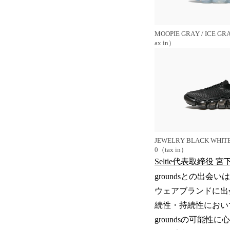
MOOPIE GRAY / ICE G
ax in）
JEWELRY BLACK WHITE 
0（tax in）
Seltie代表取締役 
groundsとの出
ウェアブランドに出
続性・持続性におい
groundsの可能