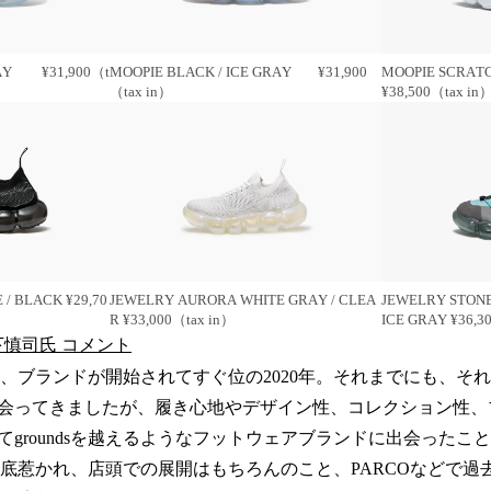
RAY ¥31,900（t
MOOPIE BLACK / ICE GRAY ¥31,900
MOOPIE SCRATC
（tax in）
¥38,500（tax in
/ BLACK ¥29,70
JEWELRY AURORA WHITE GRAY / CLEA
JEWELRY STONE
R ¥33,000（tax in）
ICE GRAY ¥36,3
宮下慎司氏 コメント
会いは、ブランドが開始されてすぐ位の2020年。それまでにも、
会ってきましたが、履き心地やデザイン性、コレクション性、
てgroundsを越えるようなフットウェアブランドに出会ったこ
性に心底惹かれ、店頭での展開はもちろんのこと、PARCOなどで過