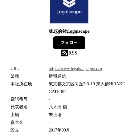
株式会社Legalscape
22
フォロワー
フォロー
RSS
URL
https://www.legalscape.jp/corp
業種
情報通信
本社所在地
東京都文京区向丘2-3-10 東大前HiRAKU
GATE 8F
電話番号
-
代表者名
八木田 樹
上場
未上場
資本金
-
設立
2017年09月