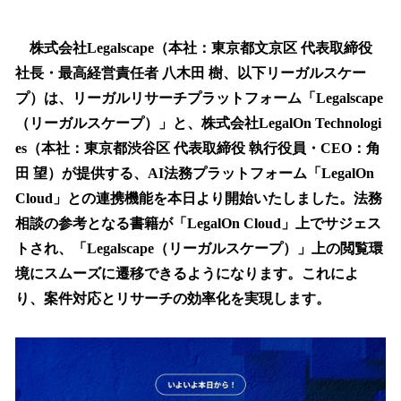
い
ね
！
株式会社Legalscape（本社：東京都文京区 代表取締役
数
社長・最高経営責任者 八木田 樹、以下リーガルスケー
を
プ）は、リーガルリサーチプラットフォーム「Legalscape
読
み
（リーガルスケープ）」と、株式会社LegalOn Technologi
込
es（本社：東京都渋谷区 代表取締役 執行役員・CEO：角
み
田 望）が提供する、AI法務プラットフォーム「LegalOn
中
で
Cloud」との連携機能を本日より開始いたしました。法務
す
相談の参考となる書籍が「LegalOn Cloud」上でサジェス
トされ、「Legalscape（リーガルスケープ）」上の閲覧環
境にスムーズに遷移できるようになります。これによ
り、案件対応とリサーチの効率化を実現します。