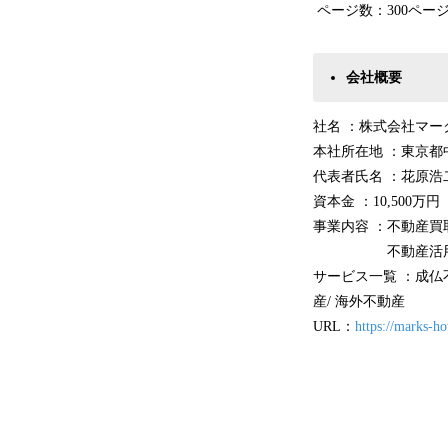
ページ数：300ペー
会社概要
社名 ：株式会社マークス不
本社所在地 ：東京都中
代表者氏名 ：花原浩
資本金 ：10,500万円
事業内容 ：不動産買
不動産活用コン
サービス一覧 ：成仏不
産/ 海外不動産
URL：
https://marks-ho