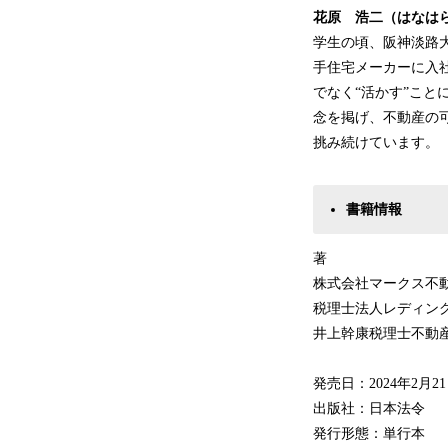
花原 浩二（はなは
学生の頃、阪神淡路
手住宅メーカーに入
でなく“活かす”こ
念を掲げ、不動産の
挑み続けています。
書籍情報
著
株式会社マークス不
税理士法人レディン
井上幹康税理士不動
発売日：2024年2月2
出版社：日本法令
発行形態：単行本