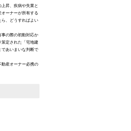
の上昇、疾病や失業と
産オーナーが所有する
たら、どうすればよい
有事の際の初動対応か
り策定された「宅地建
まであいまいな判断で
不動産オーナー必携の
ついて