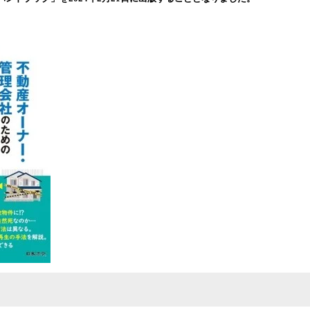
み
中
で
す