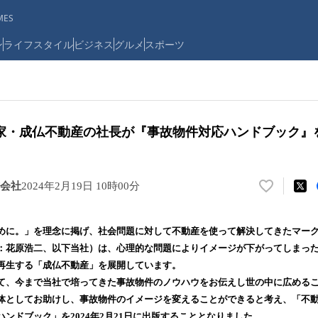
ES
ン
ライフスタイル
ビジネス
グルメ
スポーツ
家・成仏不動産の社長が『事故物件対応ハンドブック』
会社
2024年2月19日 10時00分
い
い
ね
めに。」を理念に掲げ、社会問題に対して不動産を使って解決してきたマー
！
：花原浩⼆、以下当社）は、心理的な問題によりイメージが下がってしまっ
数
再生する「成仏不動産」を展開しています。
を
読
て、今まで当社で培ってきた事故物件のノウハウをお伝えし世の中に広める
み
体としてお助けし、事故物件のイメージを変えることができると考え、「不
込
ンドブック」を2024年2月21日に出版することとなりました。