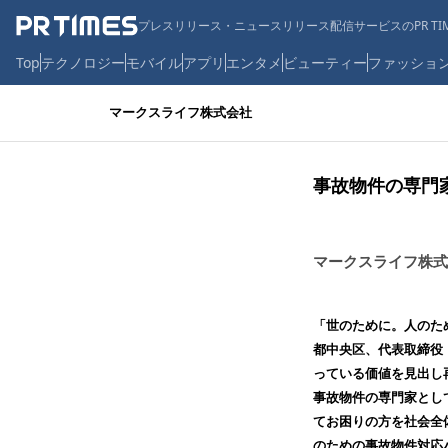
プレスリリース・ニュースリリース配信サービスのPR TIM
Top
テクノロジー
モバイル
アプリ
エンタメ
ビューティー
ファッショ
マークスライフ株式会社
事故物件の専門
マークスライフ株式
「世のために。⼈のた
都中央区、代表取締役
っている価値を見出し
事故物件の専門家とし
てお困りの方を社会全
のための事故物件対応ハ