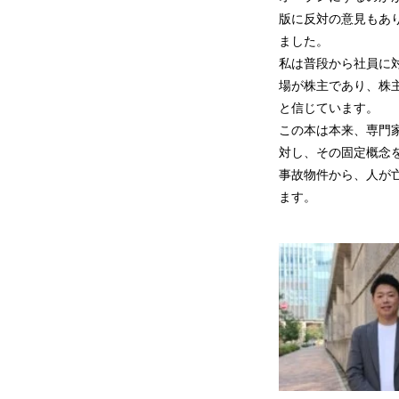
版に反対の意見もあ
ました。
私は普段から社員に
場が株主であり、株
と信じています。
この本は本来、専門
対し、その固定概念
事故物件から、人が
ます。