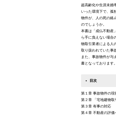
超高齢化や生涯未婚
いった環境下で、孤
物件が、人の死の絡
のでしょうか。
本書は「成仏不動産
ら手に負えない場合
物取引業者による人
取り扱われていた事
また、事故物件が与
書となっております
目次
第１章 事故
第２章 「宅地建
第３章 
第４章 不