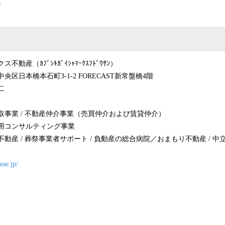
ジ
動産（ｶﾌﾞｼｷｶﾞｲｼｬﾏｰｸｽﾌﾄﾞｳｻﾝ）
央区日本橋本石町3-1-2 FORECAST新常盤橋4階
二
取事業 / 不動産仲介事業（売買仲介および賃貸仲介）
サルティング事業
動産 / 葬祭事業者サポート / 負動産の総合病院／おまもり不動産 / 中
use.jp/