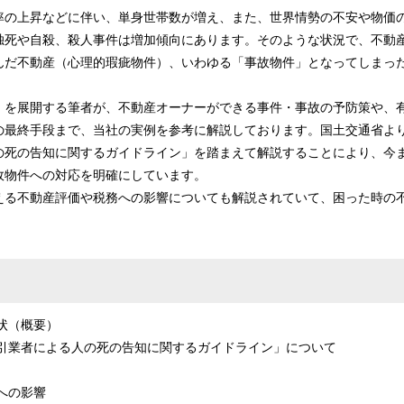
率の上昇などに伴い、単身世帯数が増え、また、世界情勢の不安や物価
独死や自殺、殺人事件は増加傾向にあります。そのような状況で、不動
んだ不動産（心理的瑕疵物件）、いわゆる「事故物件」となってしまっ
」を展開する筆者が、不動産オーナーができる事件・事故の予防策や、
の最終手段まで、当社の実例を参考に解説しております。国土交通省よ
の死の告知に関するガイドライン」を踏まえて解説することにより、今
故物件への対応を明確にしています。
える不動産評価や税務への影響についても解説されていて、困った時の
。
物件の現状（概要）
物取引業者による人の死の告知に関するガイドライン」に
有事の対応
動産の評価への影響