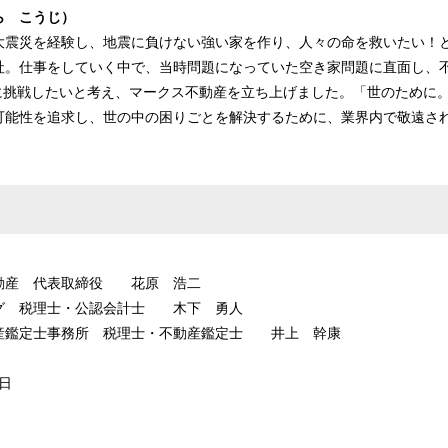
ら こうじ）
大震災を経験し、地震に負けない強い家を作り、人々の命を救いたい！
社。仕事をしていく中で、当時問題になっていた空き家問題に直面し、不
とに挑戦したいと考え、マークス不動産を立ち上げました。「世のために
可能性を追求し、世の中の困りごとを解決するために、業界内で敬遠さ
動産 代表取締役 花原 浩二
グ 税理士・公認会計士 木下 勇人
産鑑定士事務所 税理士・不動産鑑定士 井上 幹康
1日