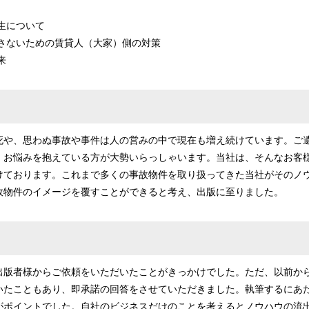
再生について
出さないための賃貸人（大家）側の対策
来
死や、思わぬ事故や事件は人の営みの中で現在も増え続けています。ご
、お悩みを抱えている方が大勢いらっしゃいます。当社は、そんなお客
けております。これまで多くの事故物件を取り扱ってきた当社がそのノ
故物件のイメージを覆すことができると考え、出版に至りました。
出版者様からご依頼をいただいたことがきっかけでした。ただ、以前か
いたこともあり、即承諾の回答をさせていただきました。執筆するにあ
がポイントでした。自社のビジネスだけのことを考えるとノウハウの流