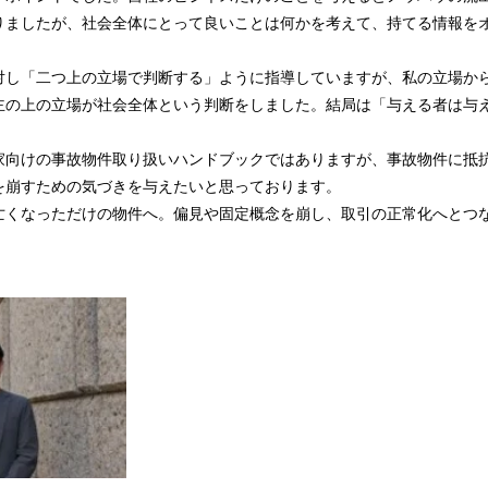
りましたが、社会全体にとって良いことは何かを考えて、持てる情報を
対し「二つ上の立場で判断する」ように指導していますが、私の立場か
主の上の立場が社会全体という判断をしました。結局は「与える者は与
家向けの事故物件取り扱いハンドブックではありますが、事故物件に抵
を崩すための気づきを与えたいと思っております。
亡くなっただけの物件へ。偏見や固定概念を崩し、取引の正常化へとつ