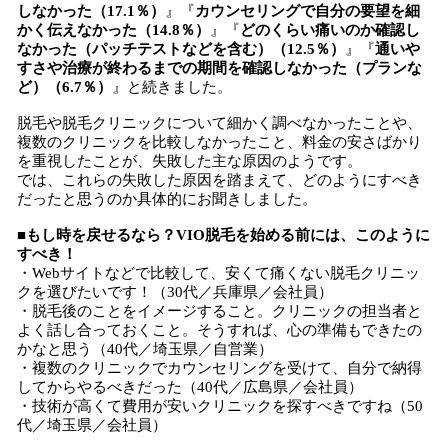
しなかった（17.1％）
』『
カウンセリングで自分の要望を細
かく伝えなかった（14.8％）
』『
どのくらい痛いのか確認し
なかった（パッチテストなどを含む）（12.5％）
』『
通いや
すさや治療が終わるまでの期間を確認しなかった（プランな
ど）（6.7％）
』と続きました。
脱毛や脱毛クリニックについて細かく調べなかったことや、
複数のクリニックを比較しなかったこと、料金の安さばかり
を重視したことが、失敗した主な原因のようです。
では、これらの失敗した原因を踏まえて、どのようにすべき
だったと思うのか具体的にお聞きしました。
■もし時を戻せるなら？VIO脱毛を始める前には、このように
すべき！
・Webサイトなどで比較して、安くて痛くない脱毛クリニッ
クを選びたいです！（30代／兵庫県／会社員）
・脱毛後のことをイメージすること。クリニックの担当者と
よく話し合っておくこと。そうすれば、心の準備もできたの
かなと思う（40代／埼玉県／自営業）
・複数のクリニックでカウンセリングを受けて、自分で納得
してからやるべきだった（40代／広島県／会社員）
・技術が高くて費用が安いクリニックを探すべきですね（50
代／埼玉県／会社員）