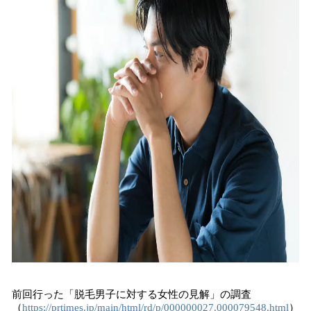
読
み
込
み
中
で
す
前回行った「脱毛男子に対する女性の見解」の調査
（
https://prtimes.jp/main/html/rd/p/000000027.000079548.html
）