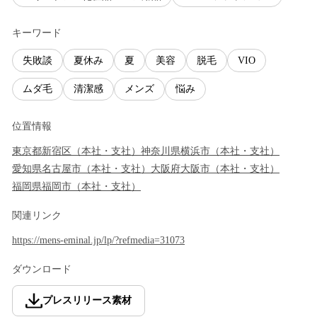
キーワード
失敗談
夏休み
夏
美容
脱毛
VIO
ムダ毛
清潔感
メンズ
悩み
位置情報
東京都
新宿区
（
本社・支社
）
神奈川県
横浜市
（
本社・支社
）
愛知県
名古屋市
（
本社・支社
）
大阪府
大阪市
（
本社・支社
）
福岡県
福岡市
（
本社・支社
）
関連リンク
https://mens-eminal.jp/lp/?refmedia=31073
ダウンロード
プレスリリース素材