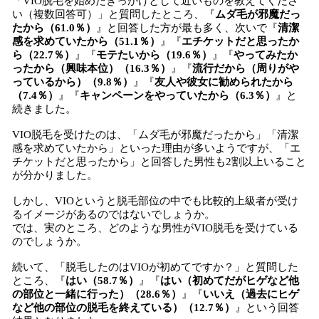
「VIO脱毛を始めたきっかけとして近いものを教えてくださ
い（複数回答可）」と質問したところ、『
ムダ毛が邪魔だっ
たから（61.0％）
』と回答した方が最も多く、次いで『
清潔
感を求めていたから（51.1％）
』『
エチケットだと思ったか
ら（22.7％）
』『
モテたいから（19.6％）
』『
やってみたか
ったから（興味本位）（16.3％）
』『
流行だから（周りがや
っているから）（9.8％）
』『
友人や彼女に勧められたから
（7.4％）
』『
キャンペーンをやっていたから（6.3％）
』と
続きました。
VIO脱毛を受けたのは、「ムダ毛が邪魔だったから」「清潔
感を求めていたから」といった理由が多いようですが、「エ
チケットだと思ったから」と回答した男性も2割以上いること
が分かりました。
しかし、VIOというと脱毛部位の中でも比較的上級者が受け
るイメージがあるのではないでしょうか。
では、実のところ、どのような男性がVIO脱毛を受けている
のでしょうか。
続いて、「脱毛したのはVIOが初めてですか？」と質問した
ところ、『
はい（58.7％）
』『
はい（初めてだがヒゲなど他
の部位と一緒に行った）（28.6％）
』『
いいえ（過去にヒゲ
など他の部位の脱毛を終えている）（12.7％）
』という回答