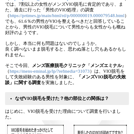
では、7割以上の女性がメンズVIO脱毛に肯定的であり、ま
た、過去に行った「男性のVIO処理」の調査
（
https://prtimes.jp/main/html/rd/p/000000019.000079548.html
）
でも、61.6％の男性がVIOを整えるべきだと回答しているこ
とから、男性のVIO脱毛について男性からも女性からも概ね
好評のようです。
しかし、本当に何も問題はないのでしょうか。
良く調べないまま脱毛すると、思わぬ落とし穴もあるかもし
れません。
そこで今回、
メンズ医療脱毛クリニック
『
メンズエミナル
』
（
https://mens-eminal.jp/lp/?refmedia=31073
）は、VIO脱毛を
して失敗経験のある男性を対象に、
「メンズVIO脱毛の失敗
談」に関する調査
を実施しました。
なぜVIO脱毛を受けた？他の部位との関係は？
はじめに、VIO脱毛を受けた理由について調査を行いまし
た。