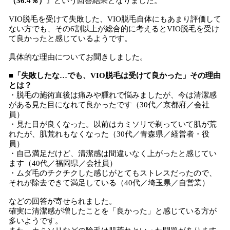
（36.4％）
』という回答結果となりました。
VIO脱毛を受けて失敗した、VIO脱毛自体にもあまり評価して
ない方でも、その6割以上が総合的に考えるとVIO脱毛を受け
て良かったと感じているようです。
具体的な理由についてお聞きしました。
■「失敗したな…でも、VIO脱毛は受けて良かった」その理由
とは？
・脱毛の施術直後は痛みや腫れで悩みましたが、今は清潔感
がある見た目になれて良かったです（30代／京都府／会社
員）
・見た目が良くなった。以前はカミソリで剃っていて肌が荒
れたが、肌荒れもなくなった（30代／青森県／経営者・役
員）
・自己満足だけど、清潔感は間違いなく上がったと感じてい
ます（40代／福岡県／会社員）
・ムダ毛のチクチクした感じがとてもストレスだったので、
それが除去できて満足している（40代／埼玉県／自営業）
などの回答が寄せられました。
確実に清潔感が増したことを「良かった」と感じている方が
多いようです。