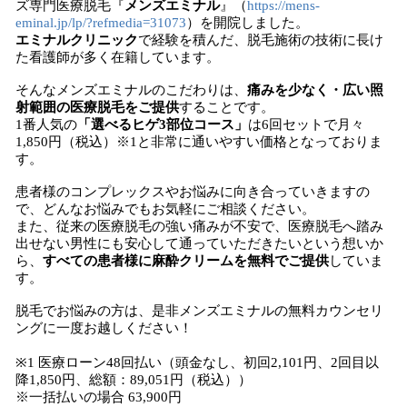
ズ専門医療脱毛『
メンズエミナル
』（
https://mens-
eminal.jp/lp/?refmedia=31073
）を開院しました。
エミナルクリニック
で経験を積んだ、脱毛施術の技術に長け
た看護師が多く在籍しています。
そんなメンズエミナルのこだわりは、
痛みを少なく・広い照
射範囲の医療脱毛をご提供
することです。
1番人気の
「選べるヒゲ3部位コース」
は6回セットで月々
1,850円（税込）※1と非常に通いやすい価格となっておりま
す。
患者様のコンプレックスやお悩みに向き合っていきますの
で、どんなお悩みでもお気軽にご相談ください。
また、従来の医療脱毛の強い痛みが不安で、医療脱毛へ踏み
出せない男性にも安心して通っていただきたいという想いか
ら、
すべての患者様に麻酔クリームを無料でご提供
していま
す。
脱毛でお悩みの方は、是非メンズエミナルの無料カウンセリ
ングに一度お越しください！
※1 医療ローン48回払い（頭金なし、初回2,101円、2回目以
降1,850円、総額：89,051円（税込））
※一括払いの場合 63,900円