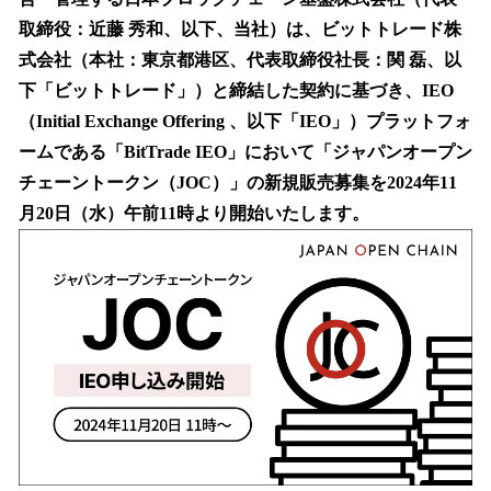
を
取締役：近藤 秀和、以下、当社）は、ビットトレード株
読
み
式会社（本社：東京都港区、代表取締役社長：関 磊、以
込
下「ビットトレード」）と締結した契約に基づき、IEO
み
（Initial Exchange Offering 、以下「IEO」）プラットフォ
中
で
ームである「BitTrade IEO」において「ジャパンオープン
す
チェーントークン（JOC）」の新規販売募集を2024年11
月20日（水）午前11時より開始いたします。