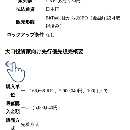
販売額
1 JOCあたり30円
払込通貨
日本円
BitTrade社からのIEO（金融庁認可取
販売形態
得済み）
ロックアップ条件
なし
大口投資家向け先行優先販売概要
購入単
一口166,668 JOC、5,000,040円、100口まで
位
最低購
一口（5,000,040円）
入金額
販売方
先着方式
式