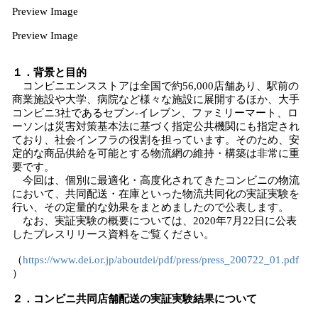
Preview Image
Preview Image
１．背景と目的
コンビニエンスストアは全国で約56,000店舗あり、駅前の
商業施設や大学、病院など様々な施設に展開するほか、大手
コンビニ3社であるセブン‐イレブン、ファミリーマート、ロ
ーソンは災害対策基本法に基づく指定公共機関にも指定され
ており、社会インフラの役割を担っています。そのため、安
定的な商品供給を可能とする物流網の維持・構築は非常に重
要です。
今回は、個別に最適化・高度化されてきたコンビニの物流
において、共同配送・在庫といった物流共同化の実証実験を
行い、その定量的な効果をまとめましたので公表します。
なお、実証実験の概要については、2020年7月22日に公表
したプレスリリース資料をご覧ください。
（
https://www.dei.or.jp/aboutdei/pdf/press/press_200722_01.pdf
）
２．コンビニ共同店舗配送の
実証
実験結果について