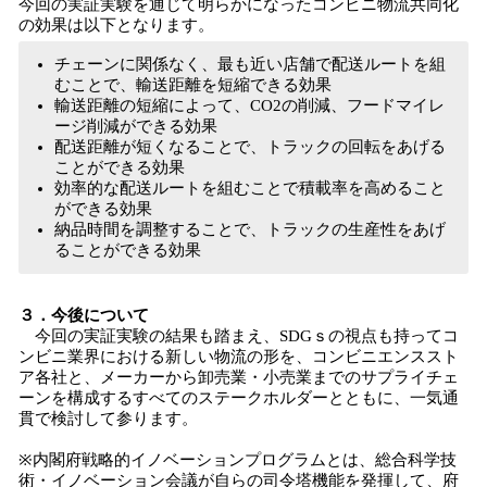
今回の実証実験を通じて明らかになったコンビニ物流共同化
の効果は以下となります。
チェーンに関係なく、最も近い店舗で配送ルートを組
むことで、輸送距離を短縮できる効果
輸送距離の短縮によって、CO2の削減、フードマイレ
ージ削減ができる効果
配送距離が短くなることで、トラックの回転をあげる
ことができる効果
効率的な配送ルートを組むことで積載率を高めること
ができる効果
納品時間を調整することで、トラックの生産性をあげ
ることができる効果
３．今後について
今回の実証実験の結果も踏まえ、SDGｓの視点も持ってコ
ンビニ業界における新しい物流の形を、コンビニエンススト
ア各社と、メーカーから卸売業・小売業までのサプライチェ
ーンを構成するすべてのステークホルダーとともに、一気通
貫で検討して参ります。
※内閣府戦略的イノベーションプログラムとは、総合科学技
術・イノベーション会議が自らの司令塔機能を発揮して、府