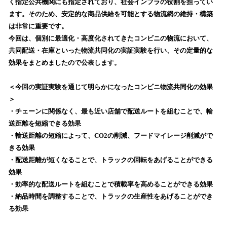
く指定公共機関にも指定されており、社会インフラの役割を担ってい
み
ます。そのため、安定的な商品供給を可能とする物流網の維持・構築
込
は非常に重要です。
み
今回は、個別に最適化・高度化されてきたコンビニの物流において、
中
で
共同配送・在庫といった物流共同化の実証実験を行い、その定量的な
す
効果をまとめましたので公表します。
＜今回の実証実験を通じて明らかになったコンビニ物流共同化の効果
＞
・チェーンに関係なく、最も近い店舗で配送ルートを組むことで、輸
送距離を短縮できる効果
・輸送距離の短縮によって、CO2の削減、フードマイレージ削減がで
きる効果
・配送距離が短くなることで、トラックの回転をあげることができる
効果
・効率的な配送ルートを組むことで積載率を高めることができる効果
・納品時間を調整することで、トラックの生産性をあげることができ
る効果