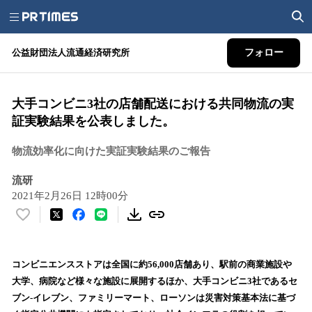
公益財団法人流通経済研究所
フォロー
大手コンビニ3社の店舗配送における共同物流の実
証実験結果を公表しました。
物流効率化に向けた実証実験結果のご報告
流研
2021年2月26日 12時00分
い
い
ね
！
コンビニエンスストアは全国に約56,000店舗あり、駅前の商業施設や
数
大学、病院など様々な施設に展開するほか、大手コンビニ3社であるセ
を
ブン‐イレブン、ファミリーマート、ローソンは災害対策基本法に基づ
読