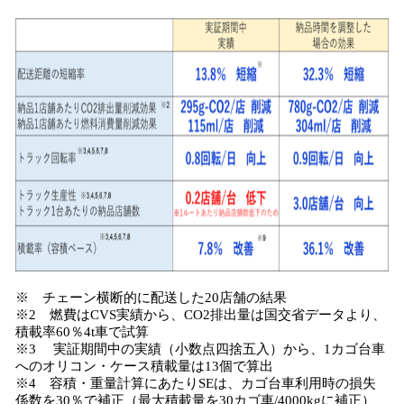
※ チェーン横断的に配送した20店舗の結果
※2 燃費はCVS実績から、CO2排出量は国交省データより、
積載率60％4t車で試算
※3 実証期間中の実績（小数点四捨五入）から、1カゴ台車
へのオリコン・ケース積載量は13個で算出
※4 容積・重量計算にあたりSEは、カゴ台車利用時の損失
係数を30％で補正（最大積載量を30カゴ車/4000kgに補正）