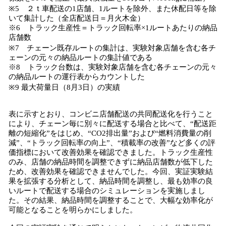
※5 ２ｔ車配送の1店舗、1ルートを除外、また休配日等を除
いて集計した（全店配送日＝月火木金）
※6 トラック生産性＝トラック回転率×1ルートあたりの納品
店舗数
※7 チェーン既存ルートの集計は、実験対象店舗を含む各チ
ェーンの元々の納品ルートの集計値である
※8 トラック台数は、実験対象店舗を含む各チェーンの元々
の納品ルートの運行表からカウントした
※9 最大荷量日（8月3日）の実績
表に示すとおり、コンビニ店舗配送の共同配送化を行うこと
により、チェーン毎に別々に配送する場合と比べて、“配送距
離の短縮化”をはじめ、“CO2排出量”および“燃料消費量の削
減”、“トラック回転率の向上”、“積載率の改善”など多くの評
価指標において改善効果を確認できました。トラック生産性
のみ、店舗の納品時間を調整できずに納品店舗数が低下した
ため、改善効果を確認できませんでした。今回、実証実験結
果を拡張する分析として、納品時間を調整し、最も効率の良
いルートで配送する場合のシミュレーションを実施しまし
た。その結果、納品時間を調整することで、大幅な効率化が
可能となることを明らかにしました。