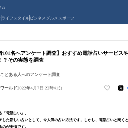
ES
ン
ライフスタイル
ビジネス
グルメ
スポーツ
者101名へアンケート調査】おすすめ電話占いサービス
！？その実態を調査
ことある人へのアンケート調査
ワールド
2022年4月7日 22時41分
い
い
ね
！
る「電話占い」。
数
チした新しい占いとして、今人気の占い方法です。しかし、電話占いと聞く
を
読
るのが実情です。