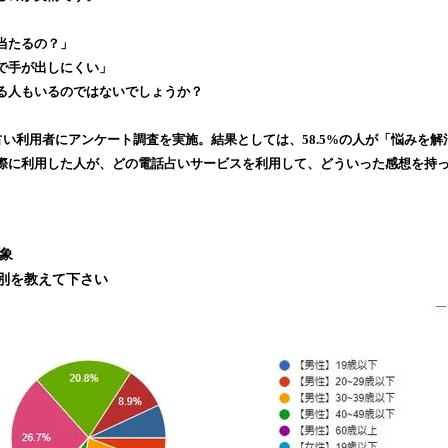
み
込
当たるの？」
み
で手が出しにくい」
中
る人もいるのではないでしょうか？
で
す
占い利用者にアンケート調査を実施。結果としては、58.5%の人が「悩みを
際に利用した人が、どの電話占いサービスを利用して、どういった感想を持
。
象
性別を教えて下さい