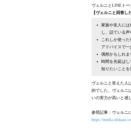
ヴェルニとLINE
【ヴェルニと回答し
家族や友人には
し、話ている声
これしか使った
アドバイスで一
偶然かもしれま
時間を先延ばし
知りたいことを
ヴェルニと答えた人
的でした。ヴェルニ
いの実力が高いと感
参照記事：ヴェルニ
https://media.ululaau.