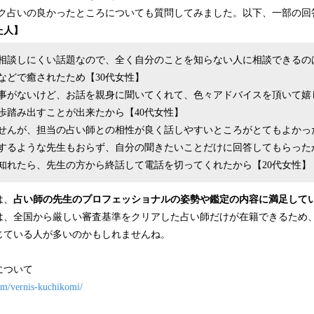
トーク占いの良かったところについても質問してみました。以下、一部の回
た人】
相談しにくい話題なので、全く自分のことを知らない人に相談できるの
などで癒されたため【30代女性】
事がないけど、お話を親身に聞いてくれて、色々アドバイスを頂いて嬉
歩踏み出すことが出来たから【40代女性】
せんが、担当の占い師との相性が良く話しやすいところがとてもよかった
するような先生もおらず、自分の聞きたいことだけに回答してもらった
知れたら、先生の方から終話して電話を切ってくれたから【20代女性】
は、
占い師の先生のプロフェッショナルの姿勢や鑑定の内容に満足して
は、全国から厳しい審査基準をクリアした占い師だけが在籍できるため
じている人が多いのかもしれませんね。
について
com/vernis-kuchikomi/