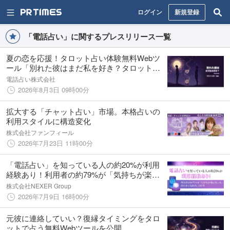
ログイン
新規登録
「電話占い」に関するプレスリリース一覧
夏の恋を応援！タロット占い体験無料Webツ
ール「別れた彼はまだ私を好き？タロット占
い」を正式リリース
電話占い株式会社
2026年8月3日 09時00分
拡大する「チャット占い」市場。本格占いの
利用スタイルに構造変化
株式会社ファンフィール
2026年7月23日 11時00分
「電話占い」を知っている人の約20%が利用
経験あり！利用者の約79%が「気持ちが楽に
なった・前向きになれた」と回答
株式会社NEXER Group
2026年7月9日 16時00分
元彼に連絡していい？復縁タイミングをタロ
ットで占う無料Webツールを公開