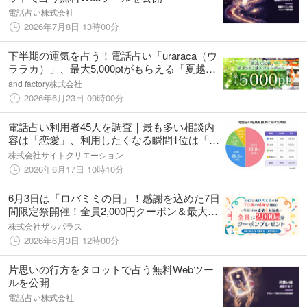
電話占い株式会社
2026年7月8日 13時00分
下半期の運気を占う！電話占い「uraraca（ウ
ララカ）」、最大5,000ptがもらえる「夏越の
大祓 ご購入キャンペーン」を6月23日（火）
and factory株式会社
より開催！
2026年6月23日 09時00分
電話占い利用者45人を調査｜最も多い相談内
容は「恋愛」、利用したくなる瞬間1位は「孤
独や不安を感じたとき」
株式会社サイトクリエーション
2026年6月17日 10時10分
6月3日は「ロバミミの日」！感謝を込めた7日
間限定祭開催！全員2,000円クーポン＆最大
60％OFF特典も！
株式会社ザッパラス
2026年6月3日 12時00分
片思いの行方をタロットで占う無料Webツー
ルを公開
電話占い株式会社