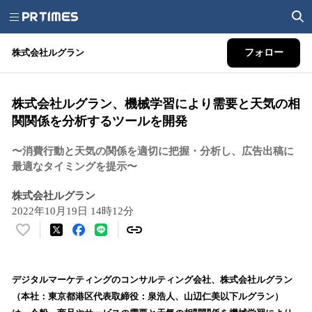
株式会社ルグラン
フォロー
株式会社ルグラン、機械学習により需要と天気の相
関関係を分析するツールを開発
〜消費行動と天気の関係を適切に把握・分析し、広告出稿に
最適なタイミングを提示〜
株式会社ルグラン
2022年10月19日 14時12分
い
い
ね
！
デジタルマーケティングのコンサルティング会社、株式会社ルグラン
数
（本社：東京都港区代表取締役：泉浩人、山辺仁美以下ルグラン）
を