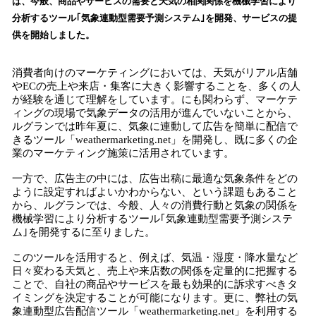
は、今般、商品やサービスの需要と天気の相関関係を機械学習により
読
分析するツール｢気象連動型需要予測システム｣を開発、サービスの提
み
供を開始しました。
込
み
中
消費者向けのマーケティングにおいては、天気がリアル店舗
で
やECの売上や来店・集客に大きく影響することを、多くの人
が経験を通じて理解をしています。にも関わらず、マーケテ
す
ィングの現場で気象データの活用が進んでいないことから、
ルグランでは昨年夏に、気象に連動して広告を簡単に配信で
きるツール「weathermarketing.net」を開発し、既に多くの企
業のマーケティング施策に活用されています。
一方で、広告主の中には、広告出稿に最適な気象条件をどの
ように設定すればよいかわからない、という課題もあること
から、ルグランでは、今般、人々の消費行動と気象の関係を
機械学習により分析するツール｢気象連動型需要予測システ
ム｣を開発するに至りました。
このツールを活用すると、例えば、気温・湿度・降水量など
日々変わる天気と、売上や来店数の関係を定量的に把握する
ことで、自社の商品やサービスを最も効果的に訴求すべきタ
イミングを決定することが可能になります。更に、弊社の気
象連動型広告配信ツール「weathermarketing.net」を利用する