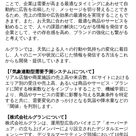
ことで、企業は需要が高まる最適なタイミングにあわせて自
動的に広告を出稿したり、メッセージを切り替えることでき
るため、売上の増加や広告効果の最適化を実現することもで
きます。また、お天気に合わせて、最適な商品やサービスを
勧めることで、人々の課題の解決につながる情報を発信する
企業として、その存在感を高め、ブランドの強化にも繋がる
と考えています。
ルグランでは、天気による人々の行動や気持ちの変化に着目
し、人々のニーズや状況に応じた情報を発信する方法をこれ
からも開発・提供していきます。
【｢気象連動型需要予測システム｣について】
リアル店舗や商業施設の売上高や来店数、ECサイトにおける
エリア別の受注や売上高、あるいは商品やサービス・ブラン
ドに関する検索数などをインプットすることで、機械学習に
より、商品やサービスの需要に影響を与える気象条件を特定
すると共に、需要変化のきっかけとなる気温や降水量などの
「閾値」を判別します。
【株式会社ルグランについて】
株式会社ルグランは、運用型広告のパイオニア「オーバーチ
ュア」の立ち上げメンバーにより設立されたデジタルエージ
ェンシーです。デジタルマーケティング領域において10年以