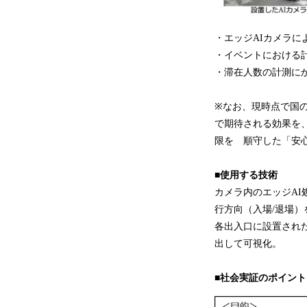
・エッジAIカメラに
・イベントにおける
・滞在人数の計測に
※なお、現時点で国
で期待される効果を
限を 順守した「安
■使用する技術
カメラ内のエッジA
行方向（入場/退場
各出入口に設置され
出して可視化。
■社会実証のポイント