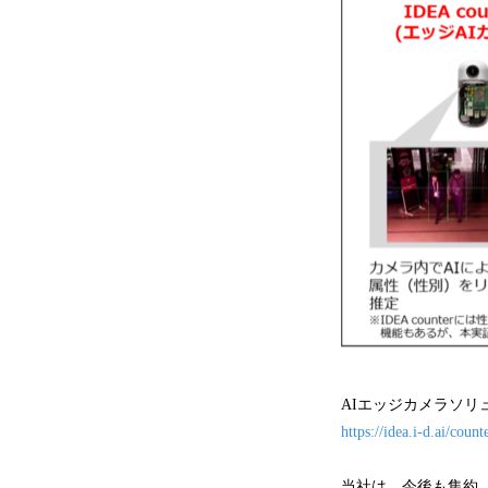
AIエッジカメラソリュー
https://idea.i-d.ai/coun
当社は、今後も集約