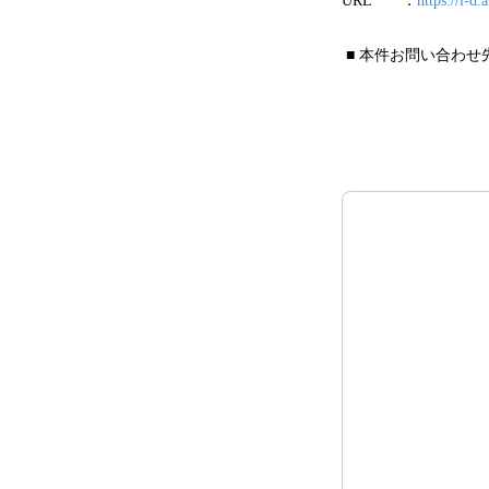
URL ：
https://i-d.a
■ 本件お問い合わせ先：co