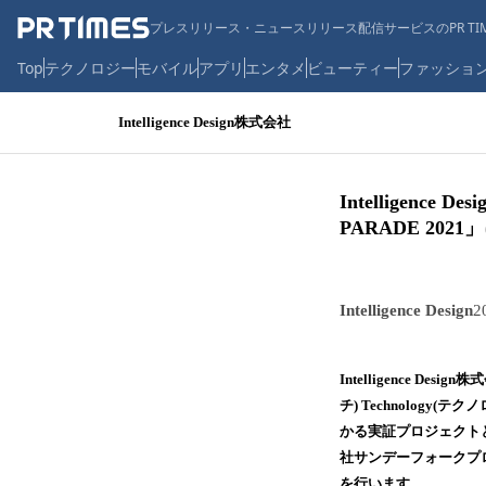
プレスリリース・ニュースリリース配信サービスのPR TIM
Top
テクノロジー
モバイル
アプリ
エンタメ
ビューティー
ファッショ
Intelligence Design株式会社
Intelligen
PARADE 20
Intelligence Design
2
Intelligence
チ) Technolog
かる実証プロジェクトとし
社サンデーフォークプ
を行います。