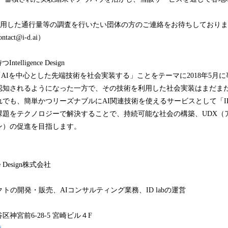
er」を利用した通行量等の調査を行いたい団体の方のご連絡をお待ちしており
ct@i-d.ai）
elligence Design
 Designは「AIを中心とした先端技術を社会実装する」ことをテーマに2018年5月
認知されるようになった一方で、その技術を利用した社会実装はまだま
でも、簡単かつリーズナブルにAI関連技術を使えるサービスとして「I
課題をテクノロジーで解決することで、持続可能な社会の構築、UDX（
ン）の促進を目指します。
e Design株式会社
トの開発・販売、AIコンサルティング業務、ID labの運営
宮前6-28-5 宮崎ビル４F