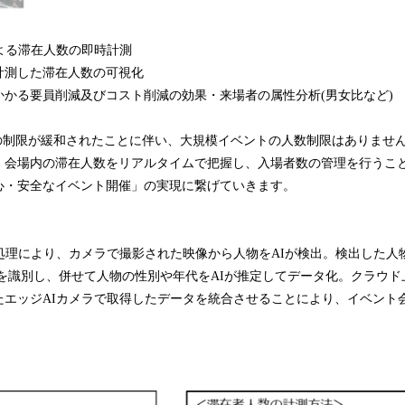
よる滞在人数の即時計測
計測した滞在人数の可視化
かかる要員削減及びコスト削減の効果・来場者の属性分析(男女比など)
の制限が緩和されたことに伴い、大規模イベントの人数制限はありませ
、会場内の滞在人数をリアルタイムで把握し、入場者数の管理を行うこ
心・安全なイベント開催」の実現に繋げていきます。
I処理により、カメラで撮影された映像から人物をAIが検出。検出した人
）を識別し、併せて人物の性別や年代をAIが推定してデータ化。クラウド
たエッジAIカメラで取得したデータを統合させることにより、イベント