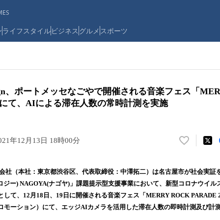
ES
ン
ライフスタイル
ビジネス
グルメ
スポーツ
ce Design、ポートメッセなごやで開催される音楽フェス「MER
21」にて、AIによる滞在人数の常時計測を実施
021年12月13日 18時00分
い
い
ね
 Design株式会社（本社：東京都渋谷区、代表取締役：中澤拓二）は名古屋市が社会実証を
！
y(テクノロジー) NAGOYA(ナゴヤ)」課題提示型支援事業において、新型コロナウ
数
て、12月18日、19日に開催される音楽フェス「MERRY ROCK PARADE 
を
読
ロモーション）にて、エッジAIカメラを活用した滞在人数の即時計測及び計
み