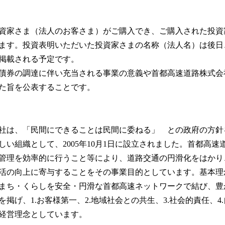
み
込
み
資家さま（法人のお客さま）がご購入でき、ご購入された投資
中
ます。投資表明いただいた投資家さまの名称（法人名）は後日
で
す
掲載される予定です。
債券の調達に伴い充当される事業の意義や首都高速道路株式会
た旨を公表することです。
社は、「民間にできることは民間に委ねる」 との政府の方針
しい組織として、2005年10月1日に設立されました。首都高速
管理を効率的に行うこと等により、道路交通の円滑化をはかり
活の向上に寄与することをその事業目的としています。基本理
まち・くらしを安全・円滑な首都高速ネットワークで結び、豊
掲げ、1.お客様第一、2.地域社会との共生、3.社会的責任、4.
経営理念としています。