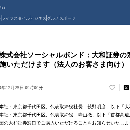
ES
ン
ライフスタイル
ビジネス
グルメ
スポーツ
株式会社ソーシャルボンド：大和証券の
施いただけます（法人のお客さま向け）
24年12月25日 09時00分
い
い
ね
本社：東京都千代田区、代表取締役社長 荻野明彦、以下「大
！
数
本社：東京都千代田区、代表取締役 寺山徹、以下「首都高速
を
国の大和証券窓口でご購入いただけることをお知らせいたしま
読