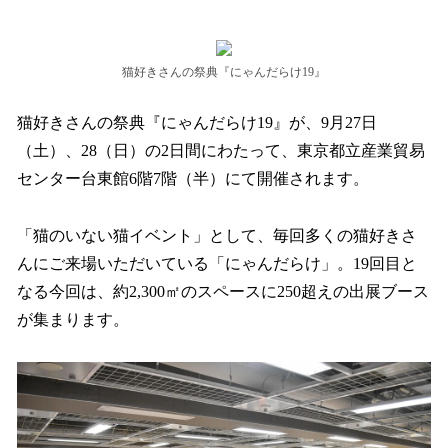
い
ね
！
数
猫好きさんの祭典『にゃんだらけ19』
を
読
猫好きさんの祭典『にゃんだらけ19』が、9月27日
み
（土）、28（日）の2日間にわたって、東京都立産業貿易
込
み
センター台東館6階7階（半）にて開催されます。
中
で
「猫のいない猫イベント」として、毎回多くの猫好きさ
す
んにご来場いただいている「にゃんだらけ」。19回目と
なる今回は、約2,300㎡のスペースに250超えの出展ブース
が集まります。