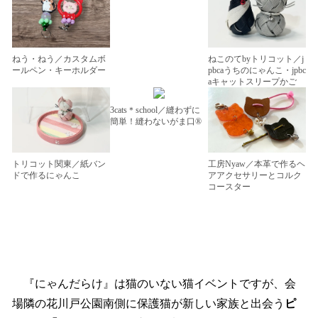
ねこのてbyトリコット／j
ねう・ねう／カスタムボ
pbcaうちのにゃんこ・jpbc
ールペン・キーホルダー
aキャットスリープかご
3cats＊school／縫わずに
簡単！縫わないがま口®︎
トリコット関東／紙バン
工房Nyaw／本革で作るヘ
ドで作るにゃんこ
アアクセサリーとコルク
コースター
『にゃんだらけ』は猫のいない猫イベントですが、会
場隣の花川戸公園南側に保護猫が新しい家族と出会う
ピ