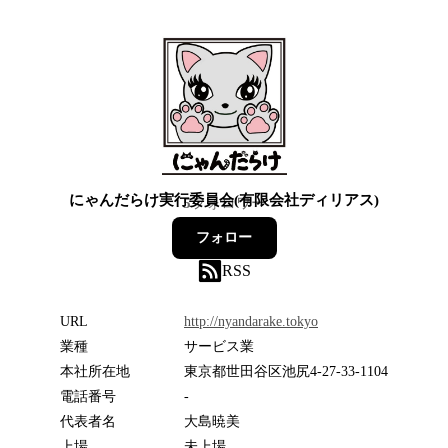
にゃんだらけ実行委員会(有限会社ディリアス)
5
フォロワー
フォロー
RSS
URL
http://nyandarake.tokyo
業種
サービス業
本社所在地
東京都世田谷区池尻4-27-33-1104
電話番号
-
代表者名
大島暁美
上場
未上場