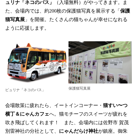
ュリナ「ネコのバス」
（入場無料）がやってきます。ま
た、会場内では、約200枚の保護猫写真を展示する「
保護
猫写真展
」を開催。たくさんの猫ちゃんが幸せになれる
ように応援します。
保護猫写真展
ピュリナ「ネコのバス」
会場散策に疲れたら、イートインコーナー・
猫すい〜つ
横丁＆にゃんカフェ
へ。猫モチーフのスイーツが疲れを
吹き飛ばしてくれます！ また、会場内には佐野市 賀茂
別雷神社の分社として、
にゃんだらけ神社
が鎮座。御朱