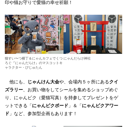
印や猫お守りで愛猫の幸せ祈願！
猫すい〜つ横丁＆にゃんカフェでくつ
にゃんだらけ神社
ろぐ『にゃんだらけ』のマスコットキ
ャラクター・びじゅたん
他にも、
じゃんけん大会
や、会場内５ヶ所にある
クイ
ズラリー
、お買い物をしてシールを集めるショップめぐ
り、にゃんピク（愛猫写真）を持参してプレゼントをゲ
ットできる「
にゃんピクボード
」＆「
にゃんピクアワー
ド
」など、参加型企画もあります！