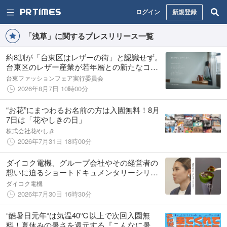
ログイン
新規登録
「浅草」に関するプレスリリース一覧
約8割が「台東区はレザーの街」と認識せず。
台東区のレザー産業が若年層との新たなコミ
ュニケーションを開始。
台東ファッションフェア実行委員会
2026年8月7日 10時00分
“お花”にまつわるお名前の方は入園無料！8月
7日は「花やしきの日」
株式会社花やしき
2026年7月31日 18時00分
ダイコク電機、グループ会社やその経営者の
想いに迫るショートドキュメンタリーシリー
ズを公式YouTubeで配信開始！ 第1弾は和クレ
ダイコク電機
ープ専門店「たばねのし®」を描く『匠の余
2026年7月30日 16時30分
白』 ～美しさは、余白に宿る～
“酷暑日元年“は気温40℃以上で次回入園無
料！夏休みの暑さを還元する『こんなに暑い