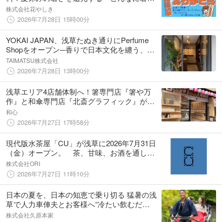
中来てくれてありがとうキャンペーン』スタ
株式会社花やしき
ート
2026年7月28日 15時00分
YOKAI JAPAN、浅草たぬき通りにPerfume
Shopをオープン─香りで日本文化を纏う、新
しいフレグランス体験
TAIMATSU株式会社
2026年7月28日 13時00分
浅草エリア4店舗体制へ！箸専門店『箸や万
作』と和傘専門店『北斎グラフィック』が
「浅草おまいり町」に2026年8月下旬、2店舗
和心
同時オープン！
2026年7月27日 17時58分
現代版水茶屋「CU」が浅草に2026年7月31日
（金）オープン。 茶、甘味、お酒を通し
て、人と街、そして旅をつなぐ。
株式会社ORI
2026年7月27日 11時10分
日本の夏を、日本の知恵で乗り切る 猛暑の浅
草で人力車俥夫とお客様へ“冷たい飲むだ
し"を提供 日本文化を支える俥夫を、日本の食
株式会社久原本家