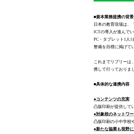
■資本業務提携の背景
日本の教育現場は、
ICTの導入が進んでい
PC・タブレット1人
整備を目標に掲げて
これまでリブリーは、
携して行っておりま
■具体的な連携内容
●コンテンツの充実
凸版印刷が提供してい
●対象校のネットワー
凸版印刷の小中学校
●新たな協業も視野