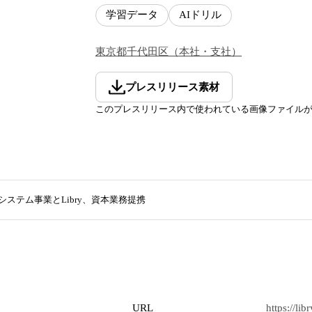
学習データ
AIドリル
東京都
千代田区
（
本社・支社
）
プレスリリース素材
このプレスリリース内で使われている画像ファイル
ステム事業とLibry、資本業務提携
URL
https://libr