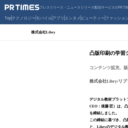
プレスリリース・ニュースリリース配信サービスのPR TIM
Top
テクノロジー
モバイル
アプリ
エンタメ
ビューティー
ファッショ
株式会社Libry
凸版印刷の学習シ
コンテンツ拡充、販
株式会社Libry/リ
デジタル教材プラットフ
CEO：後藤 匠）は、凸
を締結しました。
この締結に基づき、凸
と、Libryのデジタ