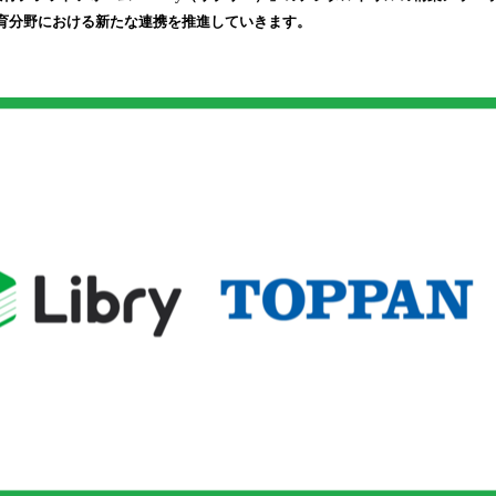
込
育分野における新たな連携を推進していきます。
み
中
で
す