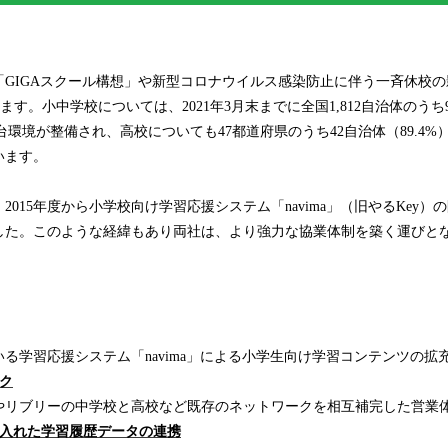
「GIGAスクール構想」や新型コロナウイルス感染防止に伴う一斉休校
ます。小中学校については、2021年3月末までに全国1,812自治体のうち9
1台環境が整備され、高校についても47都道府県のうち42自治体（89.4%
います。
2015年度から小学校向け学習応援システム「navima」（旧やるKey
した。このような経緯もあり両社は、より強力な協業体制を築く運びと
る学習応援システム「navima」による小学生向け学習コンテンツの拡
ク
やリブリーの中学校と高校など既存のネットワークを相互補完した営業
に入れた学習履歴データの連携