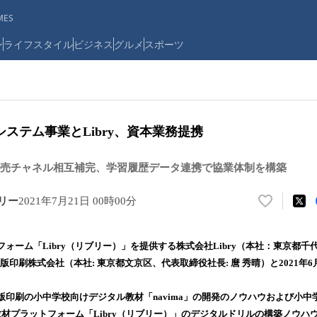
ES
ン
ライフスタイル
ビジネス
グルメ
スポーツ
ステム事業とLibry、資本業務提携
売チャネル相互補完、学習履歴データ連携で協業体制を構築
ブリー
2021年7月21日 00時00分
い
い
ね
ォーム「Libry（リブリー）」を提供する株式会社Libry（本社：東京都千
！
版印刷株式会社（本社: 東京都文京区、代表取締役社長: 麿 秀晴）と2021年
数
を
読
版印刷の小中学校向けデジタル教材「navima」の開発のノウハウおよび小中
み
ル教材プラットフォーム「Libry（リブリー）」のデジタルドリルの構築ノウ