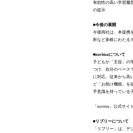
有効性の高い学習履
の提示
■今後の展開
今後両社は、本提携
析など多岐にわたる
■navimaについて
子どもが「主役」の
つけ、自分のペース
に対応。従来から高
ど「お助け機能」を
手意識を持っている
「navima」公式サイ
■リブリーについて
「リブリー」は、デ