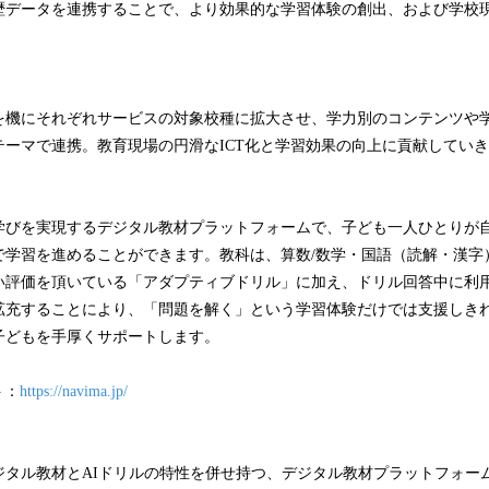
歴データを連携することで、より効果的な学習体験の創出、および学校
を機にそれぞれサービスの対象校種に拡大させ、学力別のコンテンツや
テーマで連携。教育現場の円滑なICT化と学習効果の向上に貢献してい
学びを実現するデジタル教材プラットフォームで、子ども一人ひとりが
で学習を進めることができます。教科は、算数/数学・国語（読解・漢字
い評価を頂いている「アダプティブドリル」に加え、ドリル回答中に利
拡充することにより、「問題を解く」という学習体験だけでは支援しき
子どもを手厚くサポートします。
ト：
https://navima.jp/
ジタル教材とAIドリルの特性を併せ持つ、デジタル教材プラットフォー