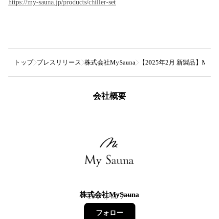
https://my-sauna.jp/products/chiller-set
トップ
プレスリリース
株式会社MySauna
【2025年2月 新製品】My
会社概要
株式会社MySauna
10
フォロワー
フォロー