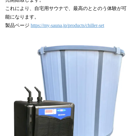
読
み
これにより、自宅用サウナで、最高のととのう体験が可
込
能になります。
み
製品ページ
https://my-sauna.jp/products/chiller-set
中
で
す