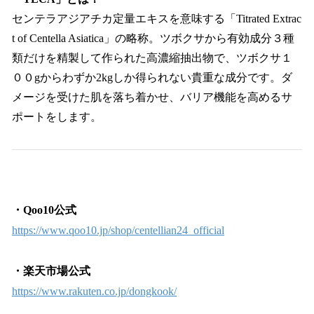
センテラアジアチカ定量エキスを意味する「Titrated Extrac
t of Centella Asiatica」の略称。ツボクサから有効成分３種
類だけを精製して作られた高濃縮抽出物で、ツボクサ１
００gからわずか2kgしか得られない貴重な成分です。ダ
メージを受けた肌を落ち着かせ、バリア機能を高めるサ
ポートをします。
・Qoo10公式
https://www.qoo10.jp/shop/centellian24_official
・楽天市場公式
https://www.rakuten.co.jp/dongkook/