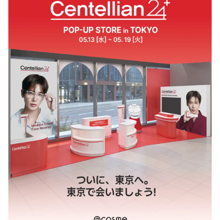
を
読
み
込
み
中
で
す