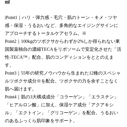
ml
|Point1｜ハリ・弾力感・毛穴・肌のトーン・キメ・ツヤ
感・保湿・うるおいなど、多角的なエイジングサインに
アプローチするトータルケアセラム。※
Point2｜100kgのツボクサからわずか2%しか得られない東
国製薬独自の濃縮TECAをリポソームで安定化させた「活
性-TECA™」配合。肌のコンディションをととのえま
す。
Point3｜55年の研究ノウハウから生まれた12種のスペシャ
ルツボクサ成分※を配合。ツボクサの力を余すことなく
肌へ届けます。
Point4｜肌の3大構成成分「コラーゲン」「エラスチン」
「ヒアルロン酸」に加え、保湿ケア成分「アクアキシ
ル」「エクトイン」「グリコーゲン」を配合。うるおい
のあるふっくら肌印象をサポート。