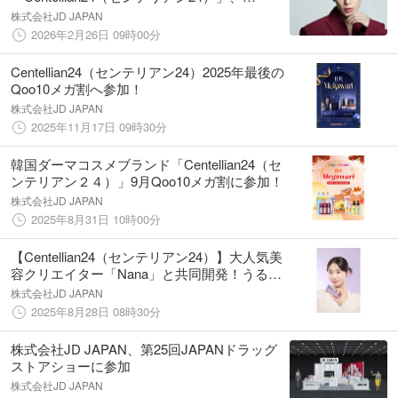
TOMORROW X TOGETHER・
株式会社JD JAPAN
TAEHYUN（テヒョン）を新グローバルアン
2026年2月26日 09時00分
バサダーに起用
Centellian24（センテリアン24）2025年最後の
Qoo10メガ割へ参加！
株式会社JD JAPAN
2025年11月17日 09時30分
韓国ダーマコスメブランド「Centellian24（セ
ンテリアン２４）」9月Qoo10メガ割に参加！
株式会社JD JAPAN
2025年8月31日 10時00分
【Centellian24（センテリアン24）】大人気美
容クリエイター「Nana」と共同開発！うるお
いとハリ感をサポートする新クリーム「エキ
株式会社JD JAPAN
スパートマデカクリームアクティブレニュー
2025年8月28日 08時30分
PDRN」発売
株式会社JD JAPAN、第25回JAPANドラッグ
ストアショーに参加
株式会社JD JAPAN