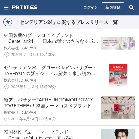
ログイン
新規登録
「センテリアン24」に関するプレスリリース一覧
東国製薬のダーマコスメブランド
「Centellian24」、日本市場でのさらなる成長
に向け「Cen24」へリブランディング
株式会社JD JAPAN
2026年7月31日 10時00分
センテリアン24、グローバルアンバサダー・
TAEHYUNの新ビジュアル解禁！東京初の単
独ポップアップストアを@cosme TOKYOで
株式会社JD JAPAN
開催
2026年5月13日 15時26分
新アンバサダーTAEHYUN(TOMORROW X
TOGETHER)！韓国ダーマコスメブランド
「Centellian24」が@cosme NAGOYAで4/15～
株式会社JD JAPAN
21まで期間限定POP UPを開催！
2026年4月14日 09時00分
韓国発K-ビューティーブランド
「Centellian24（センテリアン24）」、