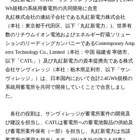
数
Wh規模の系統用蓄電所の共同開発に合意
を
丸紅株式会社の連結子会社である丸紅新電力株式会社
読
み
（本社：東京都千代田区、以下「丸紅新電力」)、世界有
込
数のリチウムイオン電池およびエネルギー貯蔵ソリュー
み
ションのリーディングカンパニーであるContemporary Amp
中
で
erex Technology Co., Limited（本社：中国 福建省 寧徳市、
す
以下「CATL」）及び丸紅新電力の資本提携先である株式
会社サンヴィレッジ（本社：栃木県足利市、以下「サン
ヴィレッジ」）は、日本国内において合計2.4GWh規模の
系統用蓄電所を共同で開発していくことで合意しまし
た。
各社の役割は、サンヴィレッジが蓄電所案件の開発及
び建設を担当し、CATLは蓄電所への蓄電池製品の供給及
び蓄電所案件保有（一部）を担当し、丸紅新電力は当該
蓄電所の運用を担当します。3社は各社の強みを結集し、