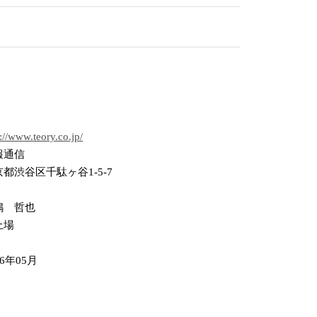
://www.teory.co.jp/
報通信
都渋谷区千駄ヶ谷1-5-7
嶋 哲也
上場
16年05月