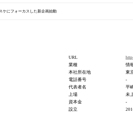
スケにフォーカスした新企画始動
URL
http
業種
情
本社所在地
東京
電話番号
-
代表者名
平
上場
未
資本金
-
設立
20