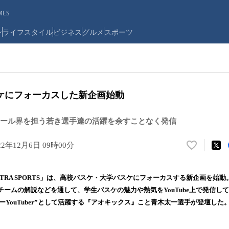
ES
ン
ライフスタイル
ビジネス
グルメ
スポーツ
ケにフォーカスした新企画始動
ール界を担う若き選手達の活躍を余すことなく発信
22年12月6日 09時00分
い
い
ね
TRA SPORTS」は、高校バスケ・大学バスケにフォーカスする新企画を始
！
ームの解説などを通して、学生バスケの魅力や熱気をYouTube上で発信し
数
ーYouTuber”として活躍する『アオキックス』こと青木太一選手が登壇した
を
読
み