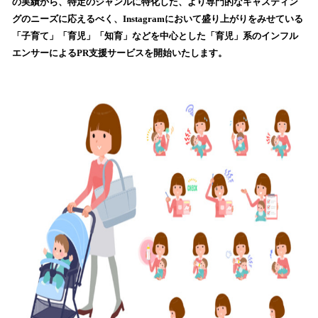
数
の実績から、特定のジャンルに特化した、より専門的なキャスティン
を
グのニーズに応えるべく、Instagramにおいて盛り上がりをみせている
読
「子育て」「育児」「知育」などを中心とした「育児」系のインフル
み
エンサーによるPR支援サービスを開始いたします。
込
み
中
で
す