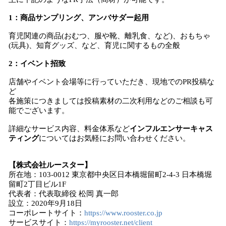
1：商品サンプリング、アンバサダー起用
育児関連の商品(おむつ、服や靴、離乳食、など)、おもちゃ
(玩具)、知育グッズ、など、育児に関するもの全般
2：イベント招致
店舗やイベント会場等に行っていただき、現地でのPR投稿な
ど
各施策につきましては投稿素材の二次利用などのご相談も可
能でございます。
詳細なサービス内容、料金体系など
インフルエンサーキャス
ティング
についてはお気軽にお問い合わせください。
【株式会社ルースター】
所在地：103-0012 東京都中央区日本橋堀留町2-4-3 日本橋堀
留町2丁目ビル1F
代表者：代表取締役 松岡 真一郎
設立：2020年9月18日
コーポレートサイト：
https://www.rooster.co.jp
サービスサイト：
https://myrooster.net/client