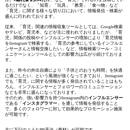
るだけでなく、「知育」「玩具」「教育」「食べ物」など
「育児」に関する様々な切り口において、情報発信・検索が
盛んに行われております。
従来、「育児」関連の情報収集ツールとしては、Google検索
やテレビ、育児本、などが主に使われておりましたが、「育
児」関係の投稿やインフルエンサーの増加により「育児情報
をInstagramで検索する」「育児の参考にしているインフルエ
ンサーさんと情報交換したい」など、情報検索ツール・コミ
ュニケーションツールとしての影響力は広がり続けておりま
す。
また、昨今の外出自粛により「子供とのおうち時間」を快適
に過ごしたい、という風潮が強くなってきており、Instagram
でも「育児」に関する情報が多く発信されていることはもち
ろん、インフルエンサーとフォロワーのコミュニケーション
なども非常に盛んになっております。
そのため、強い影響力を持つInstagram内の
インフルエンサー
である「
インスタグラマー
」を通して情報を発信すること
で、多くのフォロワーに対して効果的なプロモーション施策
が可能です。
主に下記のようなPR手法（商材）が可能です。