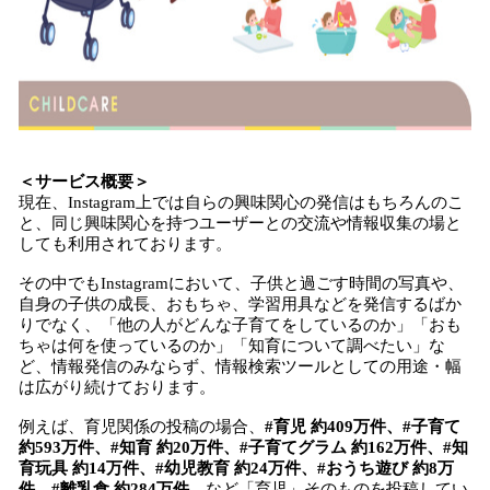
＜サービス概要＞
現在、Instagram上では自らの興味関心の発信はもちろんのこ
と、同じ興味関心を持つユーザーとの交流や情報収集の場と
しても利用されております。
その中でもInstagramにおいて、子供と過ごす時間の写真や、
自身の子供の成長、おもちゃ、学習用具などを発信するばか
りでなく、「他の人がどんな子育てをしているのか」「おも
ちゃは何を使っているのか」「知育について調べたい」な
ど、情報発信のみならず、情報検索ツールとしての用途・幅
は広がり続けております。
例えば、育児関係の投稿の場合、
#育児 約409万件、#子育て
約593万件、#知育 約20万件、#子育てグラム 約162万件、#知
育玩具 約14万件、#幼児教育 約24万件、#おうち遊び 約8万
件、#離乳食 約284万件
、など「育児」そのものを投稿してい