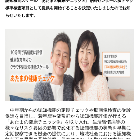
認知機能スケール「あたまの健康チェック®」を同センターの脳ドック
読
標準検査項目として提供を開始することを決定いたしましたのでお知
み
らせいたします。
込
み
中
で
す
中年期からの認知機能の定期チェックや脳画像検査の受診
促進を目指し、若年層や健常群から認知機能評価が行える
「あたまの健康チェック®」を取り入れ、生活習慣病等の
様々なリスク要因の影響で変化する認知機能の状態を早期に
定期観察できる機会の提供により、地域社会における認知機