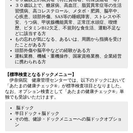
３０歳以上で、糖尿病、高血圧、脂質異常症等の生活
習慣病、高コレステロール、メタボ・肥満、脳卒中、
心疾患、頭部外傷、SAS等の睡眠障害、ストレスや不
安、うつ病、甲状腺機能異常、正常圧水頭症、喫煙
歴、ビタミンB12欠乏、不規則な食生活、運動不足な
どに該当する方
もの忘れが気になる、あるいは、周囲から指摘を受け
たことがある方
頭部外傷や脳卒中などの経験がある方
運転業務、機械・重機操作、国家資格業務、企業経営
に携わられる方
【標準検査となるドックメニュー】
伊奈病院 健康管理センターでは、以下のドックにおいて
「あたまの健康チェック®」が標準検査項目となりました。
なお、オプション検査として「あたまの健康チェック®」単
独でも受診いただけます。
脳ドック
半日ドック＋脳ドック
その他、健診・ドックメニューへの脳ドックオプショ
ン