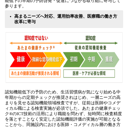
能低下の早期の予防啓発・促進につながる取り組に寄与して
参ります。
高まるニーズへ対応、運用効率改善、医療職の働き方
改革に寄与
認知機能低下の予防のため、生活習慣病が気になり始める中
年期からの定期チェックが推奨されはじめ、一層ニーズの高
まりを見せる認知機能領域検査ですが、従前は医師やコメデ
ィカル職による検査実施が必須でした。あたまの健康チェッ
ク®のICT技術の活用により職能を問わず、短時間に検査精度
を落とすことなく安定した認知機能評価の実施が可能となる
ことから、同施設内における医師・コメディカル層の働き方