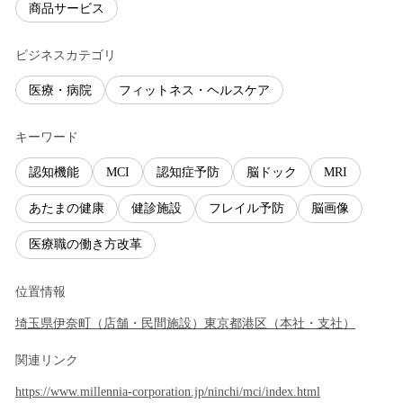
商品サービス
ビジネスカテゴリ
医療・病院
フィットネス・ヘルスケア
キーワード
認知機能
MCI
認知症予防
脳ドック
MRI
あたまの健康
健診施設
フレイル予防
脳画像
医療職の働き方改革
位置情報
埼玉県
伊奈町
（
店舗・民間施設
）
東京都
港区
（
本社・支社
）
関連リンク
https://www.millennia-corporation.jp/ninchi/mci/index.html