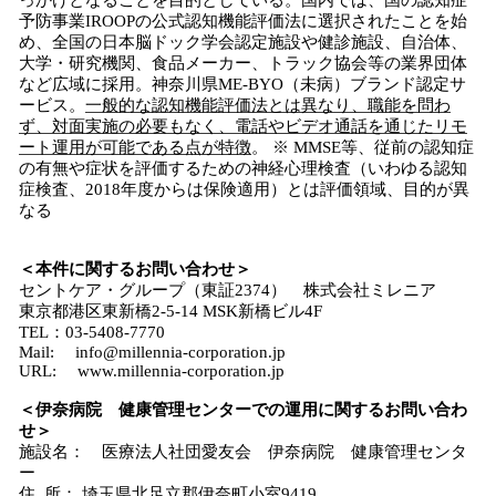
っかけとなることを目的としている。国内では、国の認知症
予防事業IROOPの公式認知機能評価法に選択されたことを始
め、全国の日本脳ドック学会認定施設や健診施設、自治体、
大学・研究機関、食品メーカー、トラック協会等の業界団体
など広域に採用。神奈川県ME-BYO（未病）ブランド認定サ
ービス。
一般的な認知機能評価法とは異なり、職能を問わ
ず、対面実施の必要もなく、電話やビデオ通話を通じたリモ
ート運用が可能である点が特徴
。 ※ MMSE等、従前の認知症
の有無や症状を評価するための神経心理検査（いわゆる認知
症検査、2018年度からは保険適用）とは評価領域、目的が異
なる
＜本件に関するお問い合わせ＞
セントケア・グループ（東証2374） 株式会社ミレニア
東京都港区東新橋2-5-14 MSK新橋ビル4F
TEL：03-5408-7770
Mail: info@millennia-corporation.jp
URL: www.millennia-corporation.jp
＜伊奈病院 健康管理センターでの運用に関するお問い合わ
せ＞
施設名： 医療法人社団愛友会 伊奈病院 健康管理センタ
ー
住 所： 埼玉県北足立郡伊奈町小室9419