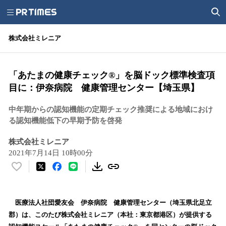
株式会社ミレニア
「あたまの健康チェック®」を脳ドック標準検査項
目に：伊奈病院 健康管理センター【埼玉県】
中年期からの認知機能の定期チェック推奨による地域におけ
る認知機能低下の早期予防を啓発
株式会社ミレニア
2021年7月14日 10時00分
い
い
ね
！
医療法人社団愛友会 伊奈病院 健康管理センター（埼玉県北足立
数
郡）は、このたび株式会社ミレニア（本社：東京都港区）が提供する
を