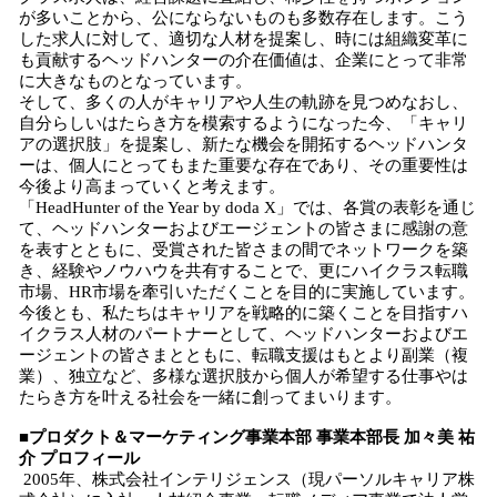
が多いことから、公にならないものも多数存在します。こう
した求人に対して、適切な人材を提案し、時には組織変革に
も貢献するヘッドハンターの介在価値は、企業にとって非常
に大きなものとなっています。
そして、多くの人がキャリアや人生の軌跡を見つめなおし、
自分らしいはたらき方を模索するようになった今、「キャリ
アの選択肢」を提案し、新たな機会を開拓するヘッドハンタ
ーは、個人にとってもまた重要な存在であり、その重要性は
今後より高まっていくと考えます。
「HeadHunter of the Year by doda X」では、各賞の表彰を通じ
て、ヘッドハンターおよびエージェントの皆さまに感謝の意
を表すとともに、受賞された皆さまの間でネットワークを築
き、経験やノウハウを共有することで、更にハイクラス転職
市場、HR市場を牽引いただくことを目的に実施しています。
今後とも、私たちはキャリアを戦略的に築くことを目指すハ
イクラス人材のパートナーとして、ヘッドハンターおよびエ
ージェントの皆さまとともに、転職支援はもとより副業（複
業）、独立など、多様な選択肢から個人が希望する仕事やは
たらき方を叶える社会を一緒に創ってまいります。
■プロダクト＆マーケティング事業本部 事業本部長 加々美 祐
介 プロフィール
2005年、株式会社インテリジェンス（現パーソルキャリア株