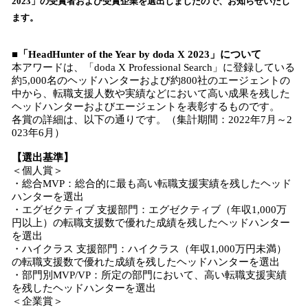
2023」の受賞者および受賞企業を選出しましたので、お知らせいたし
読
ます。
み
込
■「HeadHunter of the Year by doda X 2023」について
み
本アワードは、「doda X Professional Search」に登録している
中
約5,000名のヘッドハンターおよび約800社のエージェントの
で
中から、転職支援人数や実績などにおいて高い成果を残した
す
ヘッドハンターおよびエージェントを表彰するものです。
各賞の詳細は、以下の通りです。（集計期間：2022年7月～2
023年6月）
【選出基準】
＜個人賞＞
・総合MVP：総合的に最も高い転職支援実績を残したヘッド
ハンターを選出
・エグゼクティブ 支援部門：エグゼクティブ（年収1,000万
円以上）の転職支援数で優れた成績を残したヘッドハンター
を選出
・ハイクラス 支援部門：ハイクラス（年収1,000万円未満）
の転職支援数で優れた成績を残したヘッドハンターを選出
・部門別MVP/VP：所定の部門において、高い転職支援実績
を残したヘッドハンターを選出
＜企業賞＞