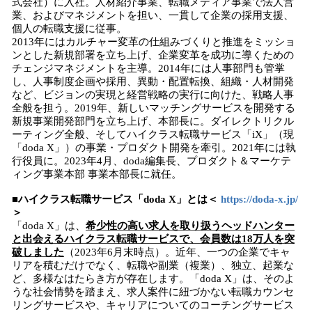
式会社）に入社。人材紹介事業、転職メディア事業で法人営
業、およびマネジメントを担い、一貫して企業の採用支援、
個人の転職支援に従事。
2013年にはカルチャー変革の仕組みづくりと推進をミッショ
ンとした新規部署を立ち上げ、企業変革を成功に導くための
チェンジマネジメントを主導。2014年には人事部門も管掌
し、人事制度企画や採用、異動・配置転換、組織・人材開発
など、ビジョンの実現と経営戦略の実行に向けた、戦略人事
全般を担う。2019年、新しいマッチングサービスを開発する
新規事業開発部門を立ち上げ、本部長に。ダイレクトリクル
ーティング全般、そしてハイクラス転職サービス「iX」（現
「doda X」）の事業・プロダクト開発を牽引。2021年には執
行役員に。2023年4月、doda編集長、プロダクト＆マーケテ
ィング事業本部 事業本部長に就任。
■ハイクラス転職サービス「doda X」とは＜
https://doda-x.jp/
＞
「doda X」は、
希少性の高い求人を取り扱うヘッドハンター
と出会えるハイクラス転職サービスで、会員数は18万人を突
破しました
（2023年6月末時点）。近年、一つの企業でキャ
リアを積むだけでなく、転職や副業（複業）、独立、起業な
ど、多様なはたらき方が存在します。「doda X」は、そのよ
うな社会情勢を踏まえ、求人案件に紐づかない転職カウンセ
リングサービスや、キャリアについてのコーチングサービス