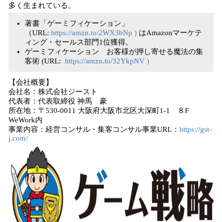
多く生まれている。
著書「ゲーミフィケーション」
（URL:
https://amzn.to/2WX3bNp )
はAmazonマーケテ
ィング・セールス部門1位獲得。
ゲーミフィケーション お客様が押し寄せる魔法の集
客術 (URL:
https://amzn.to/32YkpNV )
【会社概要】
会社名：株式会社ジースト
代表者：代表取締役 神馬 豪
所在地：〒530-0011 大阪府大阪市北区大深町1-1 ８F
WeWork内
事業内容：経営コンサル・集客コンサル事業URL：
https://gst-
j.com/