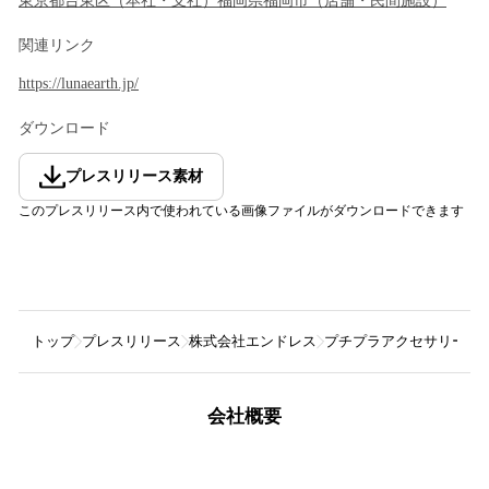
東京都
台東区
（
本社・支社
）
福岡県
福岡市
（
店舗・民間施設
）
関連リンク
https://lunaearth.jp/
ダウンロード
プレスリリース素材
このプレスリリース内で使われている画像ファイルがダウンロードできます
トップ
プレスリリース
株式会社エンドレス
プチプラアクセサリーブラン
会社概要