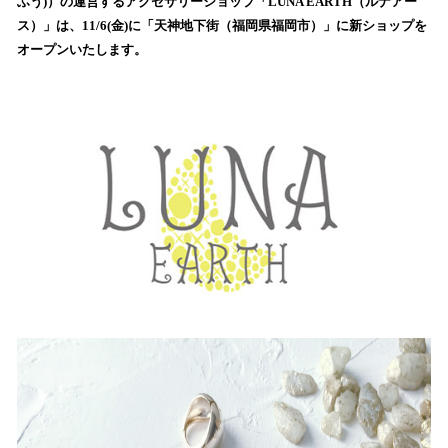
ふう)）の運営するアクセサリーショップ「LUNA EARTH（ルナアー
読
ス）」は、11/6(金)に「天神地下街（福岡県福岡市）」に新ショップを
み
オープンいたします。
込
み
中
で
す