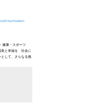
urashi/machizukuri-
人財・健康・スポーツ
成長と幸福を 社会に
ーとして、さらなる挑