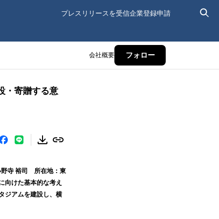
プレスリリースを受信
企業登録申請
会社概要
フォロー
設・寄贈する意
小野寺 裕司 所在地：東
備に向けた基本的な考え
スタジアムを建設し、横