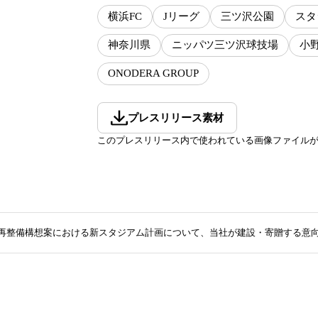
横浜FC
Jリーグ
三ツ沢公園
スタ
神奈川県
ニッパツ三ツ沢球技場
小
ONODERA GROUP
プレスリリース素材
このプレスリリース内で使われている画像ファイル
再整備構想案における新スタジアム計画について、当社が建設・寄贈する意