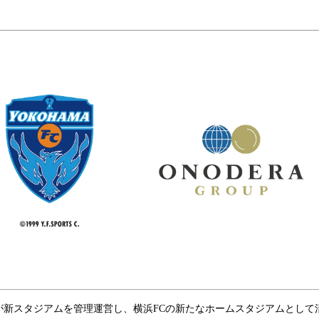
込
み
中
で
す
が新スタジアムを管理運営し、横浜FCの新たなホームスタジアムとして