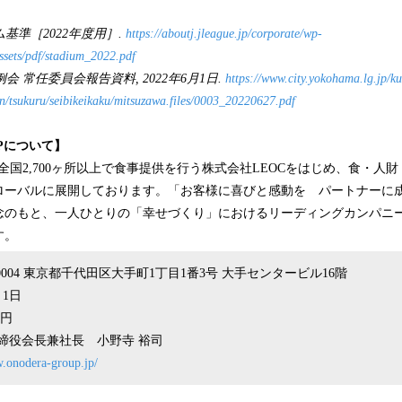
ム基準［2022年度用］.
https://aboutj.jleague.jp/corporate/wp-
ssets/pdf/stadium_2022.pdf
会 常任委員会報告資料, 2022年6月1日.
https://www.city.yokohama.lg.jp/k
n/tsukuru/seibikeikaku/mitsuzawa.files/0003_20220627.pdf
UPについて】
UPは全国2,700ヶ所以上で食事提供を行う株式会社LEOCをはじめ、食・
ローバルに展開しております。「お客様に喜びと感動を パートナーに
念のもと、一人ひとりの「幸せづくり」におけるリーディングカンパニ
す。
-0004 東京都千代田区大手町1丁目1番3号 大手センタービル16階
月1日
万円
締役会長兼社長 小野寺 裕司
w.onodera-group.jp/