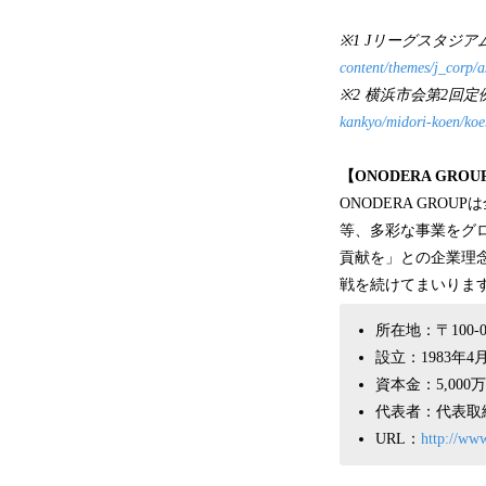
※1 Jリーグスタジア
content/themes/j_corp/a
※2 横浜市会第2回定例
kankyo/midori-koen/koe
【ONODERA GRO
ONODERA GRO
等、多彩な事業をグ
貢献を」との企業理
戦を続けてまいりま
所在地：〒100
設立：1983年4
資本金：5,000
代表者：代表取
URL：
http://ww