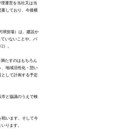
管理運営を当社又は当
提案しており、今後横
沢球技場）は、建設か
していないことや、バ
2）。
を満たすのはもちろん
う、地域活性化・憩い
設として計画する予定
浜市と協議のうえで検
戦を戦います。そして今
まいります。