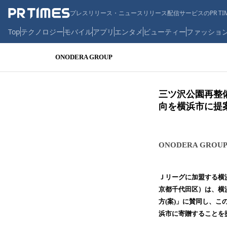
プレスリリース・ニュースリリース配信サービスのPR TIM
Top
テクノロジー
モバイル
アプリ
エンタメ
ビューティー
ファッショ
ONODERA GROUP
三ツ沢公園再整
向を横浜市に提
ONODERA GROU
Ｊリーグに加盟する横浜
京都千代田区）は、横
方(案)」に賛同し、
浜市に寄贈することを