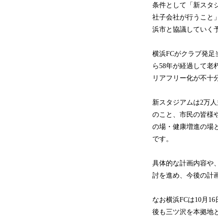
条件として「新スタジ
社子会社が行うこと
浜市と協議していく
横浜FCがクラブ発
ら58年が経過して老
リアフリー化が不十
新スタジアムは2万
のこと、市民の皆様
の場・健康増進の場
です。
具体的な計画内容や
討を進め、今後の計
なお横浜FCは10月
後も三ツ沢を本拠地