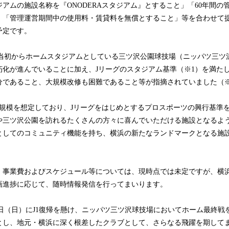
アムの施設名称を『ONODERAスタジアム』とすること」「60年間の
」「管理運営期間中の使用料・賃貸料を無償とすること」等を合わせて
予定です。
足当初からホームスタジアムとしている三ツ沢公園球技場（ニッパツ三ツ
朽化が進んでいることに加え、Jリーグのスタジアム基準（※1）を満た
分であること、大規模改修も困難であること等が指摘されていました（※
人規模を想定しており、Jリーグをはじめとするプロスポーツの興行基準
や三ツ沢公園を訪れるたくさんの方々に喜んでいただける施設となるよ
としてのコミュニティ機能を持ち、横浜の新たなランドマークとなる施
、事業費およびスケジュール等については、現時点では未定ですが、横
画進捗に応じて、随時情報発信を行ってまいります。
16日（日）にJ1復帰を懸け、ニッパツ三ツ沢球技場においてホーム最終
とし、地元・横浜に深く根差したクラブとして、さらなる飛躍を期して