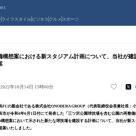
ES
ン
ライフスタイル
ビジネス
グルメ
スポーツ
備構想案における新スタジアム計画について、当社が建
案
P
2022年10月14日 15時00分
い
い
ね
FCの親会社である株式会社ONODERA GROUP（代表取締役会長兼社長：
！
浜市が令和4年6月1日付にて発表した「三ツ沢公園球技場を含む公園の再整
数
この構想案において示された新たな球技場を建設する計画について、当社が新
を
読
提案いたしました。
み