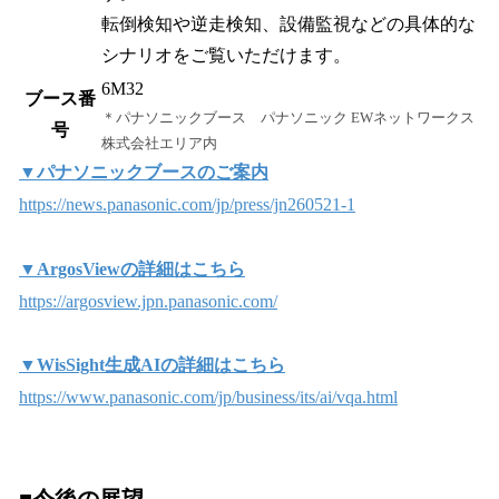
転倒検知や逆走検知、設備監視などの具体的な
シナリオをご覧いただけます。
6M32
ブース番
＊パナソニックブース パナソニック EWネットワークス
号
株式会社エリア内
▼パナソニックブースのご案内
https://news.panasonic.com/jp/press/jn260521-1
▼ArgosViewの詳細はこちら
https://argosview.jpn.panasonic.com/
▼WisSight生成AIの詳細はこちら
https://www.panasonic.com/jp/business/its/ai/vqa.html
■今後の展望