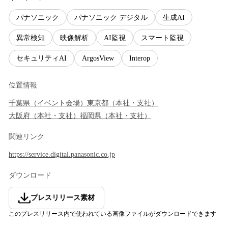
パナソニック
パナソニック デジタル
生成AI
異常検知
映像解析
AI監視
スマート監視
セキュリティAI
ArgosView
Interop
位置情報
千葉県
（
イベント会場
）
東京都
（
本社・支社
）
大阪府
（
本社・支社
）
福岡県
（
本社・支社
）
関連リンク
https://service.digital.panasonic.co.jp
ダウンロード
プレスリリース素材
このプレスリリース内で使われている画像ファイルがダウンロードできます