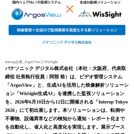
を
読
み
込
み
中
で
す
Interop出展_ArgosViewとWisSight
パナソニック デジタル株式会社（本社：大阪府、代表取
締役 社長執行役員：阿部 裕）は、ビデオ管理システム
「ArgosView」と、生成AIを活用した映像解析ソリューシ
ョン「WisSight生成AI」を連携した監視ソリューション
を、2026年6月10日から12日に開催される「Interop Tokyo
2026」にて初出展します。本ソリューションは、転倒や
不審物、設備異常などの検知から通知・レポート化まで
を自動化し、省人化と高度化を実現します。展示ブース