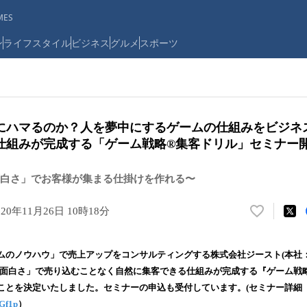
ES
ン
ライフスタイル
ビジネス
グルメ
スポーツ
にハマるのか？人を夢中にするゲームの仕組みをビジネ
仕組みが完成する「ゲーム戦略®︎集客ドリル」セミナー
白さ」でお客様が集まる仕掛けを作れる〜
020年11月26日 10時18分
い
い
ね
ムのノウハウ」で売上アップをコンサルティングする株式会社ジースト(本社
！
「面白さ」で売り込むことなく自然に集客できる仕組みが完成する『ゲーム戦略
数
ことを決定いたしました。セミナーの申込も受付しています。(セミナー詳細
を
読
aGf1p
）