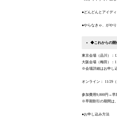
●どんどんとアイデ
●やらなきゃ、がや
◆これからの開
東京会場（品川）：12
大阪会場（梅田）：11/
※会場詳細はお申し
オンライン： 11/29（日
参加費用9,800円→早
※早期割引の期間は、
●お申し込み方法