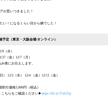
ィアが思いつきました！
りたい！になるくらい目から鱗でした！
催予定（東京・大阪会場/オンライン）
/9（水）
27（金）12/7（月）
込み後にお伝えします。
） 12/2（水） 12/4 （金）12/11（金）
期割引価格3,800円（税込）
こちらをご確認ください▶︎
https://bit.ly/37aGf1p