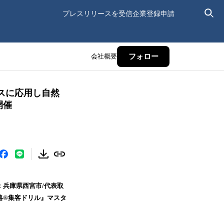
プレスリリースを受信
企業登録申請
会社概要
フォロー
スに応用し自然
開催
：兵庫県西宮市/代表取
®︎集客ドリル』マスタ