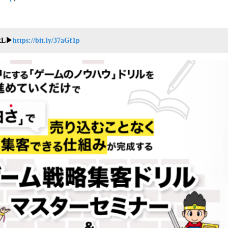
み
込
み
中
L▶︎
https://bit.ly/37aGf1p
で
す