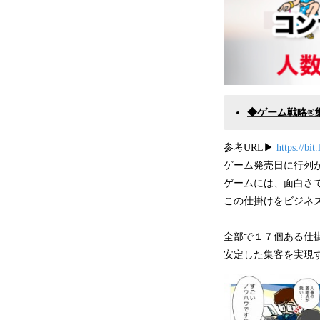
◆ゲーム戦略®
参考URL▶︎
https://bit
ゲーム発売日に行列
ゲームには、面白さ
この仕掛けをビジネ
全部で１７個ある仕
安定した集客を実現