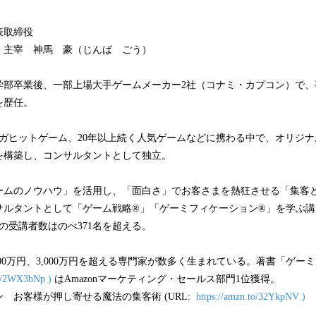
表取締役
」主宰 神馬 豪（じんば ごう）
学部卒業後、一部上場大手ゲームメーカー2社（コナミ・カプコン）で、
を歴任。
メガヒットゲーム、20年以上続く人気ゲームなどに携わる中で、オリジ
を構築し、コンサルタントとして独立。
ームのノウハウ」を活用し、「面白さ」でお客さまを熱狂させる「集客
サルタントとして「ゲーム戦略®」「ゲーミフィケーション®」を学ぶ
の受講者数はのべ371名を超える。
000万円、3,000万円を超える専門家が数多く生まれている。著書「ゲー
to/2WX3bNp )
はAmazonマーケティング・セールス部門1位獲得。
 お客様が押し寄せる魔法の集客術 (URL:
https://amzn.to/32YkpNV )