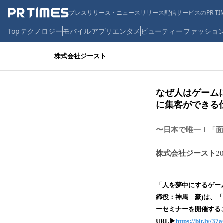
プレスリリース・ニュースリリース配信サービスのPR TIM
Top
テクノロジー
モバイル
アプリ
エンタメ
ビューティー
ファッショ
株式会社ジースト
なぜ人はゲーム
に集客ができる
〜日本で唯一！「面
株式会社ジースト
2
「人を夢中にするゲー
締役：神馬 豪)は、
ーセミナーを開催する
URL▶︎
https://bit.ly/37