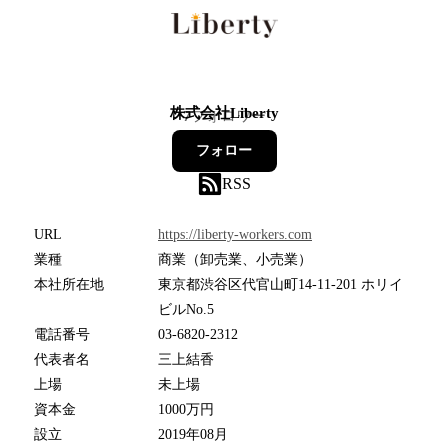
株式会社Liberty
7
フォロワー
フォロー
RSS
URL
https://liberty-workers.com
業種
商業（卸売業、小売業）
本社所在地
東京都渋谷区代官山町14-11-201 ホリイ
ビルNo.5
電話番号
03-6820-2312
代表者名
三上結香
上場
未上場
資本金
1000万円
設立
2019年08月