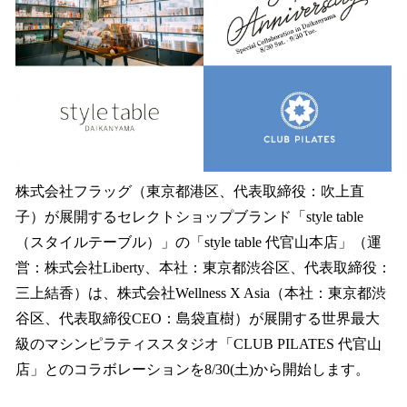
を
読
み
込
み
中
で
す
株式会社フラッグ（東京都港区、代表取締役：吹上直
子）が展開するセレクトショップブランド「style table
（スタイルテーブル）」の「style table 代官山本店」（運
営：株式会社Liberty、本社：東京都渋谷区、代表取締役：
三上結香）は、株式会社Wellness X Asia（本社：東京都渋
谷区、代表取締役CEO：島袋直樹）が展開する世界最大
級のマシンピラティススタジオ「CLUB PILATES 代官山
店」とのコラボレーションを8/30(土)から開始します。