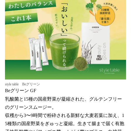
style table Beグリーン
Beグリーン GF
乳酸菌と​15種の​国産野菜が凝縮された、グルテンフリー
の​グリーンスムージー。
収穫から3〜9時間で粉砕される新鮮な大麦若葉に加え、1
5種類の国産野菜をぎゅっと凝縮。生きて腸まで届く有胞