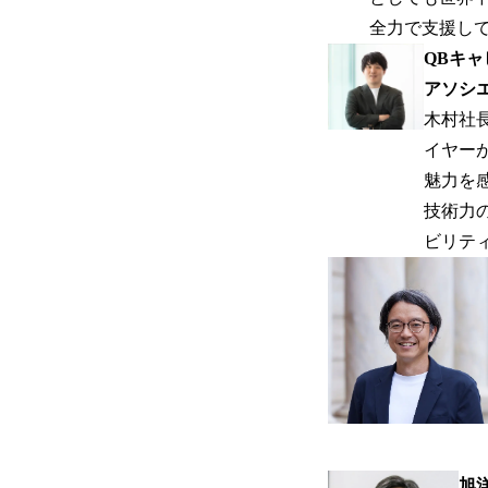
全力で支援し
QBキ
アソシエ
木村社
イヤー
魅力を
技術力
ビリテ
旭