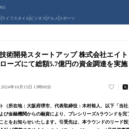
ES
ン
ライフスタイル
ビジネス
グルメ
スポーツ
技術開発スタートアップ 株式会社エイ
クローズにて総額5.7億円の資金調達を実施
ト
2024年10月15日 13時00分
い
い
ね
ト（所在地：大阪府堺市、代表取締役：木村裕人、以下「当社」）
！
数
よび金融機関からの融資により、プレシリーズAラウンドを完了
を
とをお知らせいたします。引受先は、本ラウンドのリード投資家とし
読