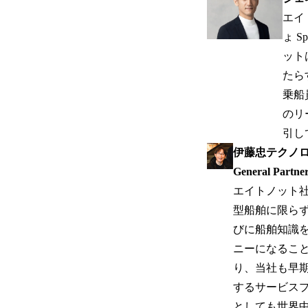
エイト
ょ S
ット
たら
乗船
のリ
引し
伊藤忠テクノ
General Part
エイトノット
型船舶に限らず
びに船舶知識
ニーになるこ
り、当社も早
するサービス
としても世界