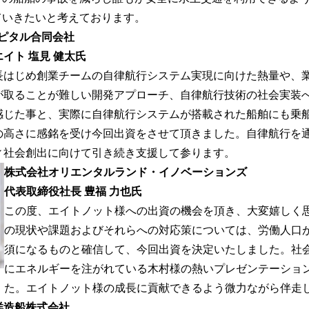
ていきたいと考えております。
ャピタル合同会社
イト 塩見 健太氏
長はじめ創業チームの自律航行システム実現に向けた熱量や、
が取ることが難しい開発アプローチ、自律航行技術の社会実装
感じた事と、実際に自律航行システムが搭載された船舶にも乗
の高さに感銘を受け今回出資をさせて頂きました。自律航行を
ィ社会創出に向けて引き続き支援して参ります。
株式会社オリエンタルランド・イノベーションズ
代表取締役社長 豊福 力也氏
この度、エイトノット様への出資の機会を頂き、大変嬉しく
の現状や課題およびそれらへの対応策については、労働人口
須になるものと確信して、今回出資を決定いたしました。社
にエネルギーを注がれている木村様の熱いプレゼンテーショ
た。エイトノット様の成長に貢献できるよう微力ながら伴走
洋造船株式会社