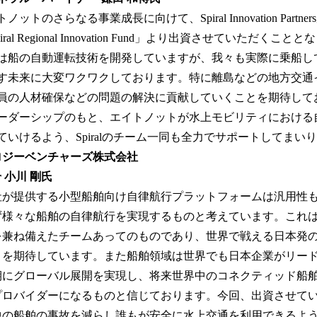
ノットのさらなる事業成長に向けて、Spiral Innovation Part
piral Regional Innovation Fund」より出資させていただ
は船の自動運転技術を開発していますが、我々も実際に乗船し
す未来に大変ワクワクしております。特に離島などの地方交通
員の人材確保などの問題の解決に貢献していくことを期待してお
ーダーシップのもと、エイトノットが水上モビリティにおける
ていけるよう、Spiralのチーム一同も全力でサポートしてまい
ロジーベンチャーズ株式会社
ner 小川 剛氏
社が提供する小型船舶向け自律航行プラットフォームは汎用性
様々な船舶の自律航行を実現するものと考えています。これはAI × 
を兼ね備えたチームあってのものであり、世界で戦える日本発
とを期待しています。また船舶領域は世界でも日本企業がリー
期にグローバル展開を実現し、将来世界中のコネクティッド船
プロバイダーになるものと信じております。今回、出資させて
中の船舶の事故を減らし誰もが安全に水上交通を利用できるよ