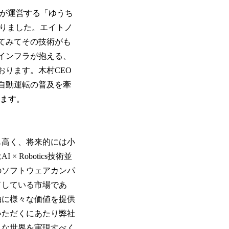
nersが運営する「ゆうち
くこととなりました。エイトノ
てみてその技術がも
インフラが抱える、
ります。木村CEO
自動運転の普及を牽
ります。
も高く、将来的には小
Robotics技術並
のソフトウェアカンパ
ドしている市場であ
舶に様々な価値を提供
いただくにあたり弊社
うな世界を実現すべく