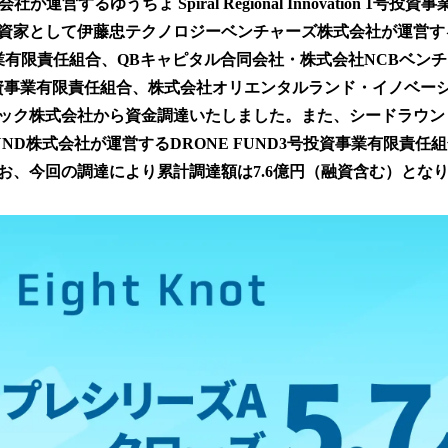
rs株式会社が運営するゆうちょ Spiral Regional Innovation 1
み
込
資家として伊藤忠テクノロジーベンチャーズ株式会社が運営す
み
業有限責任組合、QBキャピタル合同会社・株式会社NCBベン
中
資事業有限責任組合、株式会社オリエンタルランド・イノベー
で
す
ック株式会社から資金調達いたしました。また、シードラウン
FUND株式会社が運営するDRONE FUND3号投資事業有限責
お、今回の調達により累計調達額は7.6億円（融資含む）とな