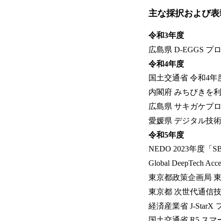
主な採択および表
令和3年度
広島県 D-EGGS 
令和4年度
国土交通省 令和4
内閣府 みちびきを
広島県 サキガケプ
愛媛県 デジタル技
令和5年度
NEDO 2023年度
Global DeepTech Acce
東京都政策企画局 東
東京都 次世代通信
経済産業省 J-Star
国土交通省 R5 ス