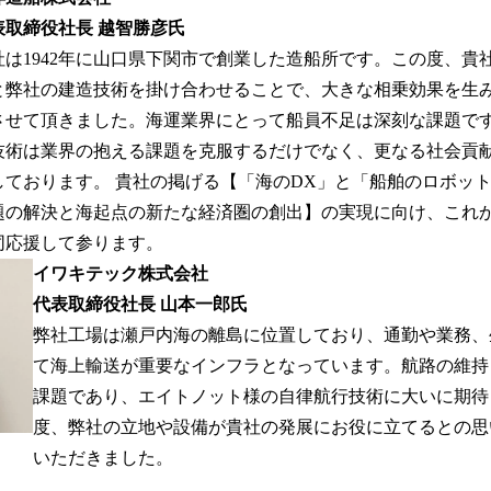
表取締役社長 越智勝彦氏
社は1942年に山口県下関市で創業した造船所です。この度、貴
と弊社の建造技術を掛け合わせることで、大きな相乗効果を生
させて頂きました。海運業界にとって船員不足は深刻な課題で
技術は業界の抱える課題を克服するだけでなく、更なる社会貢
しております。 貴社の掲げる【「海のDX」と「船舶のロボッ
題の解決と海起点の新たな経済圏の創出】の実現に向け、これ
同応援して参ります。
イワキテック株式会社
代表取締役社長 山本一郎氏
弊社工場は瀬戸内海の離島に位置しており、通勤や業務、
て海上輸送が重要なインフラとなっています。航路の維持
課題であり、エイトノット様の自律航行技術に大いに期待
度、弊社の立地や設備が貴社の発展にお役に立てるとの思
いただきました。