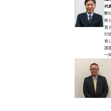
代
弊
術
資
行
有
課
一