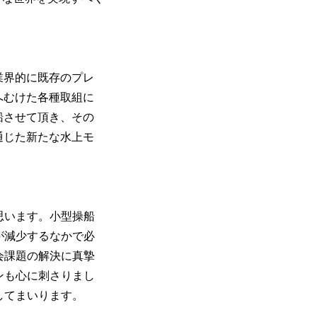
業界的に既存のプレ
へむけた各種取組に
船させて頂き、その
通じた新たな水上モ
思います。小型操船
が減少するなかで必
会課題の解決に真摯
ンも心に刺さりまし
してまいります。