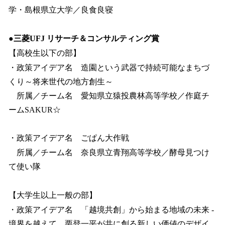
学・島根県立大学／良食良寝
●三菱UFJ リサーチ＆コンサルティング賞
【高校生以下の部】
・政策アイデア名 造園という武器で持続可能なまちづ
くり～将来世代の地方創生～
所属／チーム名 愛知県立猿投農林高等学校／作庭チ
ームSAKUR☆
・政策アイデア名 ごぱん大作戦
所属／チーム名 奈良県立青翔高等学校／酵母見つけ
て使い隊
【大学生以上一般の部】
・政策アイデア名 「越境共創」から始まる地域の未来 -
境界を越えて、栗登一平が共に創る新しい価値のデザイ