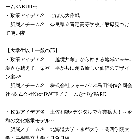
ームSAKUR☆
・政策アイデア名 ごぱん大作戦
所属／チーム名 奈良県立青翔高等学校／酵母見つけ
て使い隊
【大学生以上一般の部】
・政策アイデア名 「越境共創」から始まる地域の未来-
境界を越えて、栗登一平が共に創る新しい価値のデザイ
ン案-※
所属／チーム名 株式会社フォーバル×島田制作合同会
社×株式会社Next IWATE／チームきづなPARK
・政策アイデア名 土佐和紙×デジタルで産業拡大！～令
和の文化継承モデル～
所属／チーム名 北海道大学・京都大学・関西学院大
学・島根県立大学／良食良寝