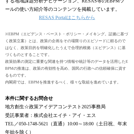
する地域課題分析ナビゲーション、RESAS等のEBPMツ
ールの使い方紹介等のコンテンツを掲載しています。
RESAS Portalはこちらから
※EBPM（エビデンス・ベースト・ポリシー・メイキング。証拠に基づ
く政策立案）とは、政策の企画をその場限りのエピソードに頼るので
はなく、政策目的を明確化したうえで合理的根拠（エビデンス）に基
づくものとすることです。
政策効果の測定に重要な関連を持つ情報や統計等のデータを活用したE
BPMの推進は、政策の有効性を高め、国民の行政への信頼確保に資す
るものです。
内閣府では、EBPMを推進するべく、様々な取組を進めています。
本件に関するお問合せ
地方創生☆政策アイデアコンテスト2025事務局
受託事業者：株式会社エイチ・アイ・エス
TEL／050-1748-5621（直通）10:00～18:00（土日祝、年末
年始を除く）