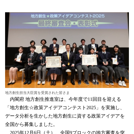
い
ね
！
数
を
読
み
込
み
中
で
す
地方創生担当大臣賞を受賞された皆さま
内閣府 地方創生推進室は、今年度で11回目を迎える
「地方創生☆政策アイデアコンテスト2025」を実施し、
データ分析を生かした地方創生に資する政策アイデアを
全国から募集しました。
2025年12月6日（土）、全国9ブロックの地方審査を突