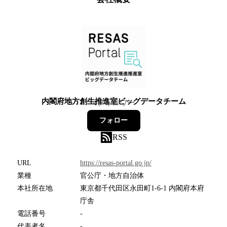
内閣府地方創生推進室ビッグデータチーム
4
フォロワー
フォロー
RSS
URL
https://resas-portal.go.jp/
業種
官公庁・地方自治体
本社所在地
東京都千代田区永田町1-6-1 内閣府本府
庁舎
電話番号
-
代表者名
-