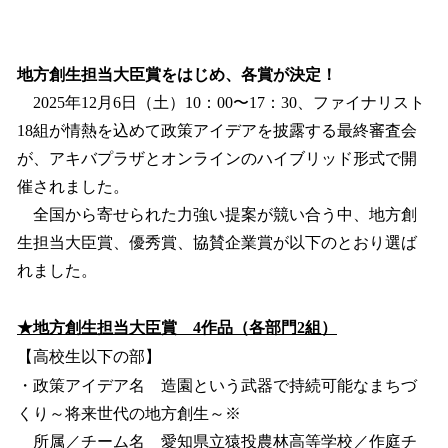
地方創生担当大臣賞をはじめ、各賞が決定！
2025年12月6日（土）10：00〜17：30、ファイナリスト
18組が情熱を込めて政策アイデアを披露する最終審査会
が、アキバプラザとオンラインのハイブリッド形式で開
催されました。
全国から寄せられた力強い提案が競い合う中、地方創
生担当大臣賞、優秀賞、協賛企業賞が以下のとおり選ば
れました。
★地方創生担当大臣賞 4作品（各部門2組）
【高校生以下の部】
・政策アイデア名 造園という武器で持続可能なまちづ
くり～将来世代の地方創生～※
所属／チーム名 愛知県立猿投農林高等学校／作庭チ