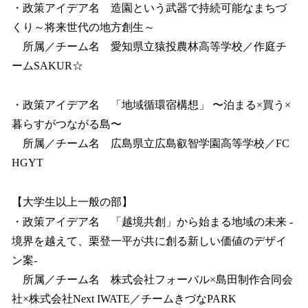
・政策アイデア名 造園という武器で持続可能なまちづ
くり～将来世代の地方創生～
所属／チーム名 愛知県立猿投農林高等学校／作庭チ
ームSAKUR☆
・政策アイデア名 「地域循環宿構想」 〜泊まる×買う×
暮らすがつながる島〜
所属／チーム名 広島県立広島叡智学園高等学校／FC
HGYT
【大学生以上一般の部】
・政策アイデア名 「越境共創」から始まる地域の未来 -
境界を越えて、栗登一平が共に創る新しい価値のデザイ
ン案-
所属／チーム名 株式会社フォーバル×島田制作合同会
社×株式会社Next IWATE／チームきづなPARK