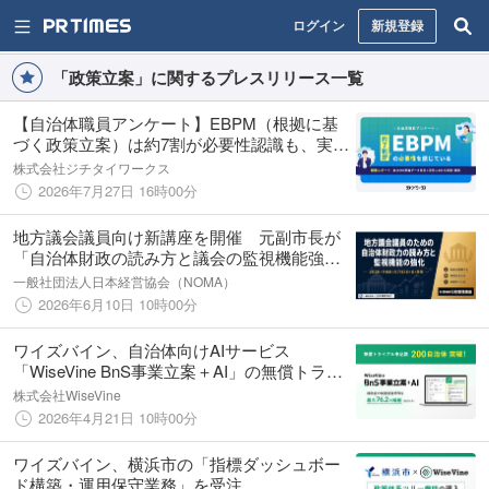
ログイン
新規登録
「政策立案」に関するプレスリリース一覧
【自治体職員アンケート】EBPM（根拠に基
づく政策立案）は約7割が必要性認識も、実践
を阻む二重の壁が明らかに。生成AIは解決策
株式会社ジチタイワークス
となるか
2026年7月27日 16時00分
地方議会議員向け新講座を開催 元副市長が
「自治体財政の読み方と議会の監視機能強
化」を解説【7月3日開催】
一般社団法人日本経営協会（NOMA）
2026年6月10日 10時00分
ワイズバイン、自治体向けAIサービス
「WiseVine BnS事業立案＋AI」の無償トライ
アルが200自治体に到達
株式会社WiseVine
2026年4月21日 10時00分
ワイズバイン、横浜市の「指標ダッシュボー
ド構築・運用保守業務」を受注