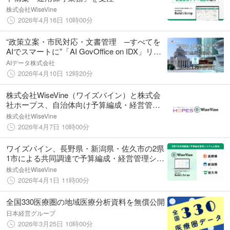
株式会社WiseVine
2026年4月16日 10時00分
“政策立案・市民対応・文書管理 ─すべてを
AIでスマートに”「AI GovOffice on IDX」リリ
ース 〜 議員・議会・行政オフィスの業務を
AIデータ株式会社
デジタル化し、政策活動の効率と透明性を大
2026年4月10日 12時20分
幅向上 〜
株式会社WiseVine（ワイズバイン）と株式会
社ホープス、自治体向け予算編成・経営管理
システム「Build & Scrap」シリーズで戦略的
株式会社WiseVine
協業を開始
2026年4月7日 10時00分
ワイズバイン、長野県・新潟県・佐久市の2県
1市による共同調達で予算編成・経営管理シス
テムを受注
株式会社WiseVine
2026年4月1日 11時00分
全国330医療圏の地域医療分析資料を無償公開
日本経営グループ
2026年3月25日 10時00分