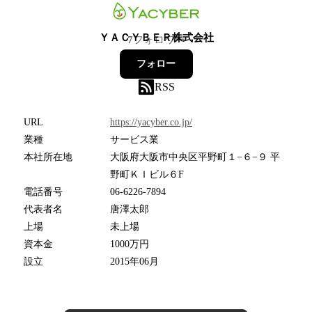
ＹＡＣＹＢＥＲ株式会社
7
フォロワー
フォロー
RSS
URL
https://yacyber.co.jp/
業種
サービス業
本社所在地
大阪府大阪市中央区平野町１−６−９ 平
野町ＫＩビル６F
電話番号
06-6226-7894
代表者名
唐澤太郎
上場
未上場
資本金
1000万円
設立
2015年06月