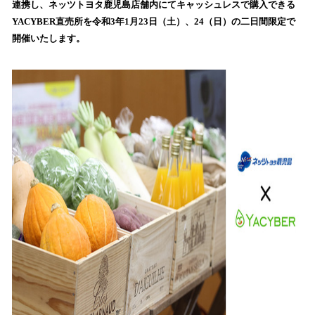
連携し、ネッツトヨタ鹿児島店舗内にてキャッシュレスで購入できる
み
YACYBER直売所を令和3年1月23日（土）、24（日）の二日間限定で
込
開催いたします。
み
中
で
す