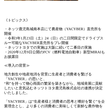
《トピックス》
・ネッツ鹿児島城南本店にて農産物（YACYBER）直売所を
開催
・令和3年1月23日（土）24（日）の二日間限定でドライブス
ルー可能なYACYBER直売所をプレ開催
・ネッツトヨタでの実施は大阪に続いて二番目の実施
・2020年12月9日公開のFCV（燃料電池自動車）新型MIRAIも
お披露目
≪導入の背景≫
地方創生や地産地消を背景に生産者と消費者を繋げる
「YACYBER」の思いと、
“和”を持って物心両面の繁栄を築きながら、地域発展に貢献
したいと意気込むネッツトヨタ鹿児島株式会社の連携が決定
いたしました。
「YACYBER」は”生産者様と消費者の思考と嗜好を繋ぐ”を企
業理念とし、より多くの消費者に美味しくて新鮮な農作物を