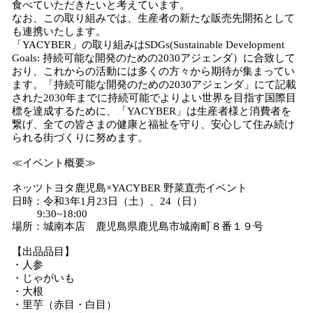
食べていただきたいと考えています。
なお、この取り組みでは、⽣産者の新たな販売先開拓として
も連携いたします。
「YACYBER」の取り組みはSDGs(Sustainable Development
Goals: 持続可能な開発のための2030アジェンダ）に合致して
おり、これからの活動には多くの方々から期待が集まってい
ます。「持続可能な開発のための2030アジェンダ」にて記載
された2030年までに持続可能でよりよい世界を目指す国際目
標を達成するために、「YACYBER」は生産者様と消費者を
繋げ、全ての皆さまの健康と福祉を守り、安心して住み続け
られる街づくりに努めます。
≪イベント概要≫
ネッツトヨタ鹿児島×YACYBER 野菜直売イベント
日時：令和3年1月23日（土）、24（日）
9:30~18:00
場所：城南本店 鹿児島県鹿児島市城南町８番１９号
【出品品目】
・人参
・じゃがいも
・大根
・里芋（赤目・白目）