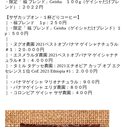
・限定「 福 ブレンド」Geisha １００g（ゲイシャだけブレ
ンド）：２０２２円
【サザカップオン・１杯どりコーヒー】
｜・福ブレンド １p：２５０円
｜・限定「 福 ブレンド」Geisha（ゲイシャだけブレンド）１
p：５００円
｜
｜・ヌグオ農園 2021ベストオブパナマ ゲイシャナチュラル
＃１：２０.０００円
｜・エスメラルダ農園 2021ベストオブパナマ ゲイシャナチ
ュラル＃３：４.０００円
｜・タミル タデッセ農園：2021エチオピア カップ オブ エク
セレンス１位 CoE 2021 Ethiopia #1：２.０００円
｜
｜・パナマゲイシャ マリオナチュラル：９００円
｜・パナマゲイシャ エリダ農園：８００円
｜・コロンビア ゲイシャ サザ農園：４００円