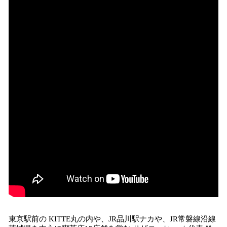
込
み
中
で
す
東京駅前の KITTE丸の内や、JR品川駅ナカや、JR常磐線沿線