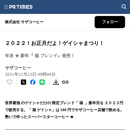
株式会社 サザコーヒー
フォロー
２０２２！お正月だよ！ゲイシャまつり！
年末 ★ 新年『 福 ブレンド』発売！
サザコーヒー
2021年12月23日 09時00分
い
い
ね
！
世界最強 のゲイシャだけの 限定ブレンド「 福 」新年豆を ２０２２円
数
で販売する。「 福 ゲイシャ」は 500 円でサザコーヒー店舗で飲める。
を
勢いで作ったスーパースターコーヒー ★
読
み