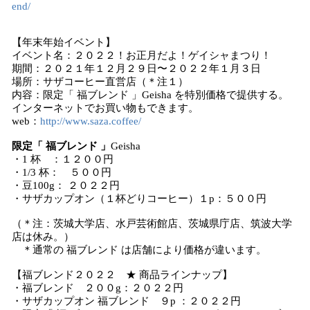
end/
【年末年始イベント】
イベント名：２０２２！お正月だよ！ゲイシャまつり！
期間：２０２１年１２月２９日〜２０２２年１月３日
場所：サザコーヒー直営店（＊注１）
内容：限定「 福ブレンド 」Geisha を特別価格で提供する。
インターネットでお買い物もできます。
web：
http://www.saza.coffee/
限定「 福ブレンド 」
Geisha
・1 杯 ：１２００円
・1/3 杯： ５００円
・豆100g： ２０２２円
・サザカップオン（１杯どりコーヒー）１p：５００円
（＊注：茨城大学店、水戸芸術館店、茨城県庁店、筑波大学
店は休み。）
＊通常の 福ブレンド は店舗により価格が違います。
【福ブレンド２０２２ ★ 商品ラインナップ】
・福ブレンド ２００g：２０２２円
・サザカップオン 福ブレンド ９p ：２０２２円