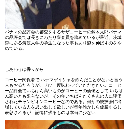
パナマの品評会の審査をするサザコーヒーの鈴木太郎パナマ
の品評会では長きにわたり審査員を務めているが最近、茨城
県にある筑波大学の学生になった事もあり髭を伸ばすのをや
めている。
しあわせは香りから
コーヒー関係者で パナマゲイシャを飲んだことがないと言う
人もおるだろうが、ぜひ一度味わっていただきたい。コーヒ
ー品評会でいちばん高いものがコーヒーの価値として いちば
ん高いとも限らないが、その年いちばんたくさんの人に評価
されたチャンピオンコーヒーなのである。何かの競技会に出
場している人を思い出して欲しいが毎年誰かしら優勝するし
表彰されるが、記憶に残るものは本当に少ない