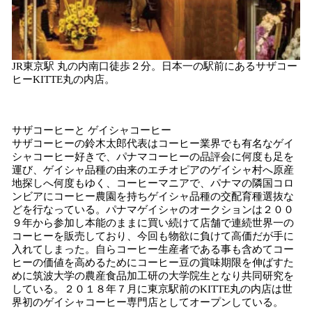
JR東京駅 丸の内南口徒歩２分。日本一の駅前にあるサザコー
ヒーKITTE丸の内店。
サザコーヒーと ゲイシャコーヒー
サザコーヒーの鈴木太郎代表はコーヒー業界でも有名なゲイ
シャコーヒー好きで、パナマコーヒーの品評会に何度も足を
運び、ゲイシャ品種の由来のエチオピアのゲイシャ村へ原産
地探しへ何度もゆく、コーヒーマニアで、パナマの隣国コロ
ンビアにコーヒー農園を持ちゲイシャ品種の交配育種選抜な
どを行なっている。パナマゲイシャのオークションは２００
９年から参加し本能のままに買い続けて店舗で連続世界一の
コーヒーを販売しており、今回も物欲に負けて高価だが手に
入れてしまった。自らコーヒー生産者である事も含めてコー
ヒーの価値を高めるためにコーヒー豆の賞味期限を伸ばすた
めに筑波大学の農産食品加工研の大学院生となり共同研究を
している。２０１８年７月に東京駅前のKITTE丸の内店は世
界初のゲイシャコーヒー専門店としてオープンしている。