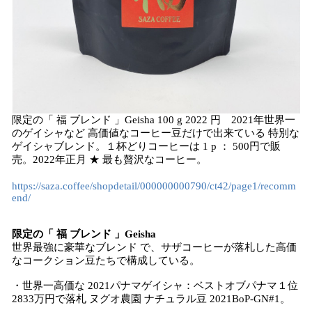
限定の「 福 ブレンド 」Geisha 100 g 2022 円 2021年世界一
のゲイシャなど 高価値なコーヒー豆だけで出来ている 特別な
ゲイシャブレンド。１杯どりコーヒーは 1 p ： 500円で販
売。2022年正月 ★ 最も贅沢なコーヒー。
https://saza.coffee/shopdetail/000000000790/ct42/page1/recomm
end/
限定の「 福 ブレンド 」Geisha
世界最強に豪華なブレンド で、サザコーヒーが落札した高価
なコークション豆たちで構成している。
・世界一高価な 2021パナマゲイシャ：ベストオブパナマ１位
2833万円で落札 ヌグオ農園 ナチュラル豆 2021BoP-GN#1。