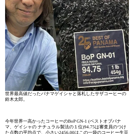
世界最高値だったパナマゲイシャと落札したサザコーヒーの
鈴木太郎。
今年世界一高かったコーヒーのBoP GN-1 (ベストオブパナ
マ、ゲイシャの ナチュラル製法の１位)94.75は審査員のつけ
た点数の平均点で、小さい2456.00はこの一袋のコーヒー生豆