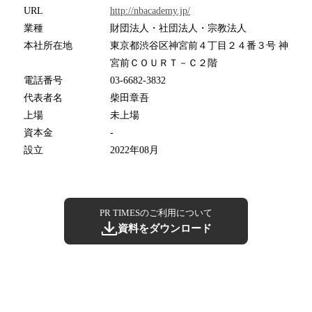
URL
http://nbacademy.jp/
業種
財団法人・社団法人・宗教法人
本社所在地
東京都渋谷区神宮前４丁目２４番３号 神
宮前ＣＯＵＲＴ－Ｃ２階
電話番号
03-6682-3832
代表者名
柴田章吾
上場
未上場
資本金
-
設立
2022年08月
PR TIMESのご利用について
資料をダウンロード