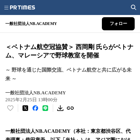
一般社団法人NB.ACADEMY
フォロー
＜ベトナム航空冠協賛＞ 西岡剛 氏らがベトナ
ム、マレーシアで野球教室を開催
～ 野球を通じた国際交流、ベトナム航空と共に広がる未
来 ～
一般社団法人NB.ACADEMY
2025年2月25日 13時00分
い
い
ね
！
一般社団法人NB.ACADEMY（本社：東京都渋谷区、代
数
表理事：柴田章吾、以下「当社」）は、アジア圏におけ