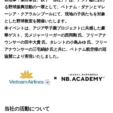
を
る野球振興活動の一環として、ベトナム・ダナンとマレ
読
み
ーシア・クアラルンプールにて、現地の子供たちを対象
込
とした野球教室を開催いたします。
み
本イベントは、アジア甲子園プロジェクトに共感した豪
中
で
華ゲスト、元メジャーリーガーの西岡剛 氏、フリーアナ
す
ウンサーの田中大貴 氏、タレントの小島みゆ 氏、フリー
アナウンサーの三宅絹紗 氏と共に、ベトナム航空様の冠
協賛により実現いたしました。
当社の活動について