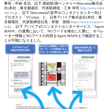
数
事長：中鉢 良治、以下 産総研)発ベンチャーHmcomm株式会
を
社(本社：東京都港区、代表取締役：三本 幸司
http://www.hmc
読
om.co.jp
、以下 Hmcomm)の音声AIコンタクトセンター向け
み
プロダクト「VContat」と、日本アバイア株式会社(本社：東
込
京都港区、代表取締役社長：和智 英樹
https://www.avaya.co
み
m/jp
、以下 アバイア)のコンタクトセンターサービス「Agent
中
MAP®」の連携において、NGワードを検出した際に、オペレ
で
ーター情報とNGワードの内容をAgent MAP®上で確認するこ
とが可能になりました。
す