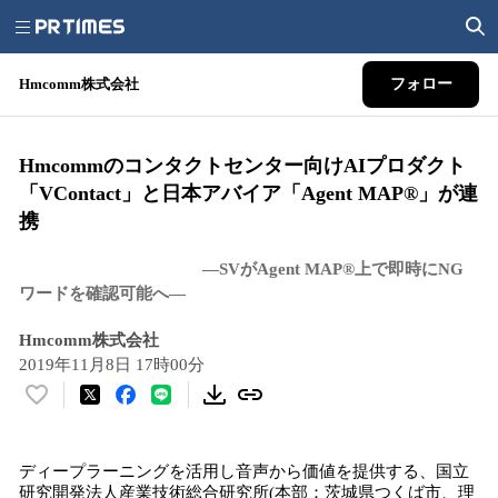
Hmcomm株式会社
フォロー
Hmcommのコンタクトセンター向けAIプロダクト
「VContact」と日本アバイア「Agent MAP®」が連
携
―SVがAgent MAP®上で即時にNG
ワードを確認可能へ―
Hmcomm株式会社
2019年11月8日 17時00分
い
い
ね
ディープラーニングを活用し音声から価値を提供する、国立
！
研究開発法人産業技術総合研究所(本部：茨城県つくば市、理