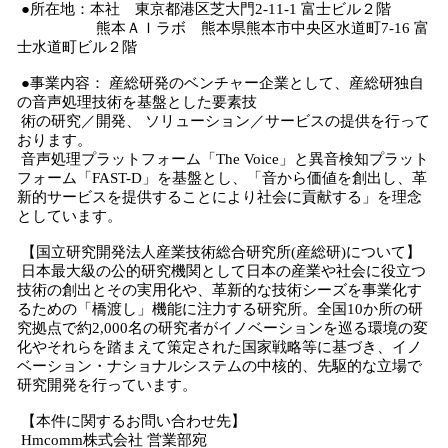
●所在地：本社 東京都港区芝大門2-11-1 富士ビル２階
熊本ＡＩラボ 熊本県熊本市中央区水道町7-16 富
士水道町ビル２階
●事業内容： 産総研発のベンチャー企業として、産総研独自
の音声処理技術を基盤とした要素技
術の研究／開発、 ソリューション／サービスの提供を行って
おります。
音声処理プラットフォーム「The Voice」と異音検知プラット
フォーム「FAST-D」を基盤とし、「音から価値を創出し、革
新的サービスを提供することにより社会に貢献する」を理念
としています。
【国立研究開発法人産業技術総合研究所(産総研)について】
日本最大級の公的研究機関として日本の産業や社会に役立つ
技術の創出とその実用化や、革新的な技術シーズを事業化す
るための「橋渡し」機能に注力する研究所。全国10か所の研
究拠点で約2,000名の研究者がイノベーションを巡る環境の変
化やそれらを踏まえて策定された国家戦略等に基づき、イノ
ベーション・ナショナルシステムの中核的、先駆的な立場で
研究開発を行っています。
【本件に関するお問い合わせ先】
Hmcomm株式会社 営業部宛