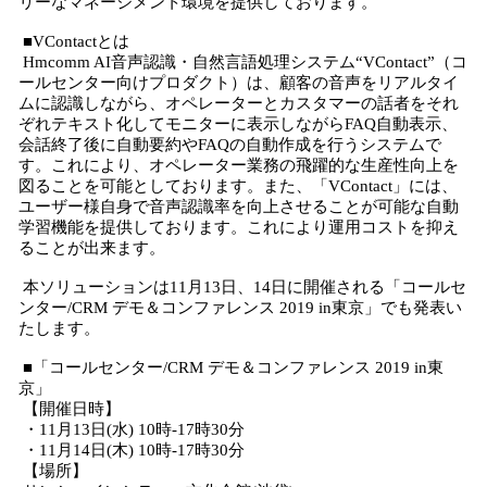
リーなマネージメント環境を提供しております。
■VContactとは
Hmcomm AI音声認識・自然言語処理システム“VContact”（コ
ールセンター向けプロダクト）は、顧客の音声をリアルタイ
ムに認識しながら、オペレーターとカスタマーの話者をそれ
ぞれテキスト化してモニターに表示しながらFAQ自動表示、
会話終了後に自動要約やFAQの自動作成を行うシステムで
す。これにより、オペレーター業務の飛躍的な生産性向上を
図ることを可能としております。また、「VContact」には、
ユーザー様自身で音声認識率を向上させることが可能な自動
学習機能を提供しております。これにより運用コストを抑え
ることが出来ます。
本ソリューションは11月13日、14日に開催される「コールセ
ンター/CRM デモ＆コンファレンス 2019 in東京」でも発表い
たします。
■「コールセンター/CRM デモ＆コンファレンス 2019 in東
京」
【開催日時】
・11月13日(水) 10時-17時30分
・11月14日(木) 10時-17時30分
【場所】