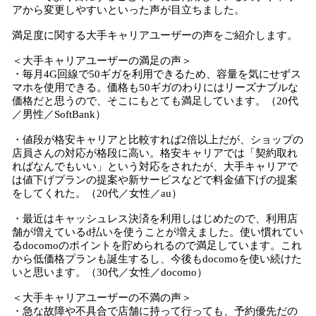
アから変更しやすいといった声が目立ちました。
満足度に関する大手キャリアユーザーの声をご紹介します。
＜大手キャリアユーザーの満足の声＞
・毎月4G回線で50ギガを利用できるため、容量を気にせずス
マホを使用できる。価格も50ギガのわりにはリーズナブルな
価格だと思うので、そこにもとても満足しています。（20代
／男性／SoftBank）
・値段が格安キャリアと比較すれば2倍以上だが、ショップの
店員さんの対応が格段に高い。格安キャリアでは「契約取れ
ればなんでもいい」という対応をされたが、大手キャリアで
は値下げプランの提案や新サービスなどで料金値下げの提案
をしてくれた。（20代／女性／au）
・最近はキャッシュレス決済を利用しはじめたので、利用店
舗が増えているd払いを使うことが増えました。使い慣れてい
るdocomoのポイントを貯められるので満足しています。これ
から低価格プランも誕生するし、今後もdocomoを使い続けた
いと思います。（30代／女性／docomo）
＜大手キャリアユーザーの不満の声＞
・急な故障や不具合で店舗に持って行っても、予約優先だの