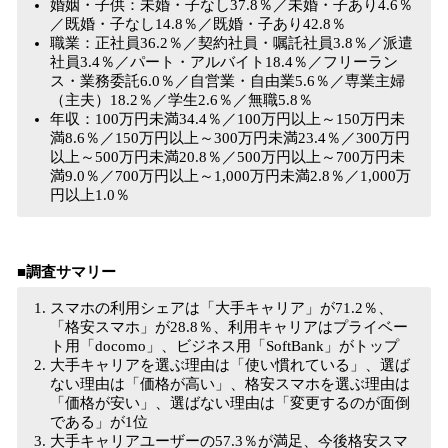
婚姻・子供：未婚・子なし37.8％／未婚・子あり4.6％
／既婚・子なし14.8％／既婚・子あり42.8％
職業：正社員36.2％／契約社員・嘱託社員3.8％／派遣
社員3.4％／パート・アルバイト18.4％／フリーラン
ス・業務委託6.0％／自営業・自由業5.6％／専業主婦
（主夫）18.2％／学生2.6％／無職5.8％
年収：100万円未満34.4％／100万円以上～150万円未
満8.6％／150万円以上～300万円未満23.4％／300万円
以上～500万円未満20.8％／500万円以上～700万円未
満9.0％／700万円以上～1,000万円未満2.8％／1,000万
円以上1.0％
■調査サマリー
スマホの利用シェアは「大手キャリア」が71.2％、
「格安スマホ」が28.8％、利用キャリアはプライベー
ト用「docomo」、ビジネス用「SoftBank」がトップ
大手キャリアを選ぶ理由は「使い慣れている」、選ば
ない理由は「価格が高い」、格安スマホを選ぶ理由は
「価格が安い」、選ばない理由は「変更するのが面倒
である」が1位
大手キャリアユーザーの57.3％が満足、今後格安スマ