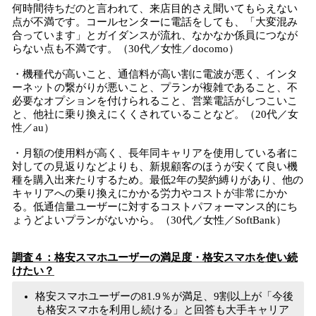
何時間待ちだのと言われて、来店目的さえ聞いてもらえない
点が不満です。コールセンターに電話をしても、「大変混み
合っています」とガイダンスが流れ、なかなか係員につなが
らない点も不満です。（30代／女性／docomo）
・機種代が高いこと、通信料が高い割に電波が悪く、インタ
ーネットの繋がりが悪いこと、プランが複雑であること、不
必要なオプションを付けられること、営業電話がしつこいこ
と、他社に乗り換えにくくされていることなど。（20代／女
性／au）
・月額の使用料が高く、長年同キャリアを使用している者に
対しての見返りなどよりも、新規顧客のほうが安くて良い機
種を購入出来たりするため。最低2年の契約縛りがあり、他の
キャリアへの乗り換えにかかる労力やコストが非常にかか
る。低通信量ユーザーに対するコストパフォーマンス的にち
ょうどよいプランがないから。（30代／女性／SoftBank）
調査４：格安スマホユーザーの満足度・格安スマホを使い続
けたい？
格安スマホユーザーの81.9％が満足、9割以上が「今後
も格安スマホを利用し続ける」と回答も大手キャリア