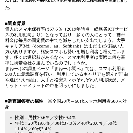
ぶ」は、全国20代～60代のスマホ利用者500人に利用調査を実施しまし
読
た。
み
込
■調査背景
み
個人のスマホ保有率は67.6％（2019年時点 総務省ICTサービ
中
スの利用動向より）となっており、多くの人にとって、携帯
で
料金は毎月の固定費の中でも減らしたい支出でしょう。大手
す
キャリア3社（docomo、au、Softbank）はまだまだ根強い人
気がありますが、格安スマホも勢いを増し利者も増えていま
す。多くの選択肢があるなか、スマホ利用者は実際に何を基
準に携帯会社を選んでいるのでしょうか。
まねーぶの調査ページ「まねーぶ調べ」では、スマホ利用者
500人に意識調査を行い、利用しているキャリアを選んだ理由
や選ばない理由、大手と格安スマホそれぞれの利用状況、メ
リット・デメリットの声を明らかにしました。
■調査回答者の属性
※全国20代～60代スマホ利用者500人対
象
性別：男性30.6％／女性69.4％
年代：20代19.6％／30代37.0％／40代28.6％／50代
11.4％／60代3.4％