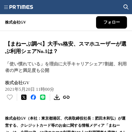
株式会社GV
フォロー
【まねーぶ調べ】大手vs格安、スマホユーザーが選
ぶ利用シェアNo.1は？
「使い慣れている」を理由に大手キャリアシェア7割超、利用
者の声と満足度も公開
株式会社GV
2021年5月20日 11時00分
い
い
ね
！
株式会社GV（本社：東京都港区、代表取締役社長：肥田木和弘）が運
数
営する、クレジットカード等のお金に関する情報メディア「まねー
を