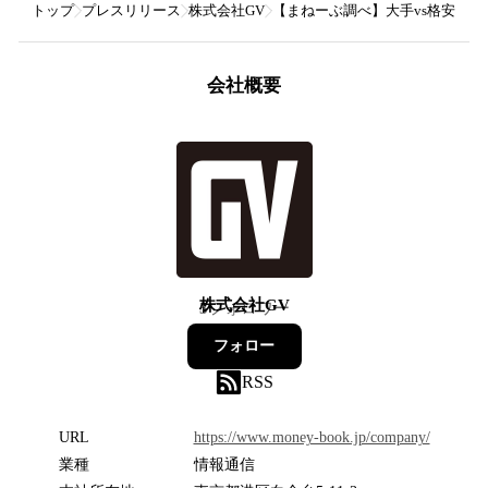
トップ
プレスリリース
株式会社GV
【まねーぶ調べ】大手vs格安、ス
会社概要
株式会社GV
5
フォロワー
フォロー
RSS
URL
https://www.money-book.jp/company/
業種
情報通信