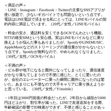
＜満足の声＞
・LINE・Instagram・Facebook・Twitterの主要なSNSアプリが
使い放題で、少ないギガバイトでも問題ないという点です。
電話はLINE電話で済ませる私にとっては、LINEモバイルの契
約内容に満足しています。（20代／女性／LINEモバイル）
・料金の安さ、通話料を安くできるOCNでんわという機能。
NTTの格安SIMという安心感。実はLINEモバイルなどに乗り
換えようか悩んだ事もありましたが、SpotifyやLINEMUSIC、
AppleMusicなどのストリーミングの通信量がかからないとい
う点です。Spotifyが無料なので、やめられなくなりました。
（30代／女性／OCNモバイル）
＜不満の声＞
・ビル群や地下になると圏外になってしまったり、通信速度
がかなり落ちてしまうので不便に感じた。とくに驚いたの
が、会社のエレベーターに乗った瞬間に圏外になったのは驚
いた。あまりにも不便なので大手キャリアに乗り換えようか
と思っている。（30代／女性／Y!mobile）
・1年目は3000円前後の料金だったが、2年目から値段が1000
円ほど上がり、割引率が減った。LINEで友達追加をする際、
年齢確認の影響でID検索ができず、不便と感じることがあっ