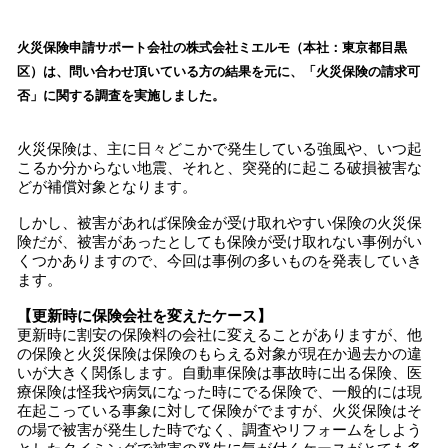
い
ね
！
火災保険申請サポート会社の株式会社ミエルモ（本社：東京都目黒
数
区）は、問い合わせ頂いている方の結果を元に、「火災保険の請求可
を
否」に関する調査を実施しました。
読
み
火災保険は、主に日々どこかで発生している強風や、いつ起
込
こるか分からない地震、それと、突発的に起こる破損被害な
み
どが補償対象となります。
中
で
しかし、被害があれば保険金が受け取れやすい保険の火災保
す
険だが、被害があったとしても保険が受け取れない事例がい
くつかありますので、今回は事例の多いものを発表していき
ます。
【更新時に保険会社を変えたケース】
更新時に割安の保険料の会社に変えることがありますが、他
の保険と火災保険は保険のもらえる対象が現在か過去かの違
いが大きく関係します。自動車保険は事故時に出る保険、医
療保険は怪我や病気になった時にでる保険で、一般的には現
在起こっている事象に対して保険がでますが、火災保険はそ
の場で被害が発生した時でなく、調査やリフォームをしよう