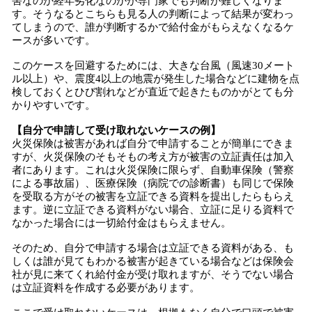
害なのか経年劣化なのかが専門家でも判断が難しくなりま
す。そうなるとこちらも見る人の判断によって結果が変わっ
てしまうので、誰が判断するかで給付金がもらえなくなるケ
ースが多いです。
このケースを回避するためには、大きな台風（風速30メート
ル以上）や、震度4以上の地震が発生した場合などに建物を点
検しておくとひび割れなどが直近で起きたものかがとても分
かりやすいです。
【自分で申請して受け取れないケースの例】
火災保険は被害があれば自分で申請することが簡単にできま
すが、火災保険のそもそもの考え方が被害の立証責任は加入
者にあります。これは火災保険に限らず、自動車保険（警察
による事故届）、医療保険（病院での診断書）も同じで保険
を受取る方がその被害を立証できる資料を提出したらもらえ
ます。逆に立証できる資料がない場合、立証に足りる資料で
なかった場合には一切給付金はもらえません。
そのため、自分で申請する場合は立証できる資料がある、も
しくは誰が見てもわかる被害が起きている場合などは保険会
社が見に来てくれ給付金が受け取れますが、そうでない場合
は立証資料を作成する必要があります。