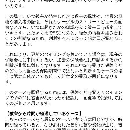
としたタイミングで被害の発生に気が付くケースがとても多
いのです。
この場合、いつ被害が発生したかは過去の風速や、地震の規
模や加入者の記憶、それとグーグルのストリートビューの画
像などから、いつに起きたかの仮説を立て被害日を想定して
いきます。ただあくまで想定なのと、複数の情報を組み合わ
せての判断なるため、判断する人によって想定日が変わるこ
とがあります。
これにより、更新のタイミングを跨いでいる場合は、現在の
保険会社に申請をするか、過去の保険会社に申請をするかの
判断が非常に難しくなります。それに申請を受けた保険会社
のどちらも当社の保険期間中ではないと判断するケースの場
合は認定自体がとても難しく給付金の受取が困難になりま
す。
このケースを回避するためには、保険会社を変えるタイミン
グでその間に被害がなかったか確認し、画像等で記録してお
くのが良いと思います。
【被害から時間が経過しているケース】
こちらのケースをも最初のケースと考え方は同じですが、時
間が経っていると、ひび割れした箇所に苔や劣化が生じ、被