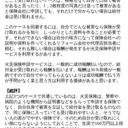
ここで受け取れないケースは、根拠もなく自分で口頭で被害
があると言ったり、1，2枚程度の写真だけ送って被害がある
と保険会社に申請しても、それだけで分からない場合は給付
金は受け取れません。
このケースを回避するには、自分でどんな被害なら保険が受
け取れるかを知り、しっかりとした資料を作ることが必要で
す。それができない場合は自分の味方になって保険会社への
説明や資料を作ってくれるリフォーム会社や代理店担当者に
頼む。それも難しい場合は報酬が発生するが火災保険申請サ
ービスを利用するがあります。
火災保険申請サービスは、一般的に成功報酬払いなので、給
付金が受け取れたら報酬を払います。報酬は30％前後が一般
的ですので自分でやってもらえないよりは成功報酬で払う方
が手間がなく楽と思う方は利用する価値があると思います。
【総評】
上記3つのケースで共通しているのは、火災保険は、警察や、
病院のような機関から証明書などをもらって申請する保険で
なく、自分自身で被害を立証して給付金を受け取るものなの
で、同じ保険に入っていても受け取れやすい人と、そうでな
い人の差がでやすい保険です。そのため自分が受け取れにく
い側にならないようにしておくことで、生涯で100万円以上得