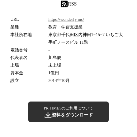
RSS
URL
https://wonderfy.inc/
業種
教育・学習支援業
本社所在地
東京都千代田区内神田1−15−7 いちご大
手町ノースビル 11階
電話番号
-
代表者名
川島慶
上場
未上場
資本金
1億円
設立
2014年10月
PR TIMESのご利用について
資料をダウンロード