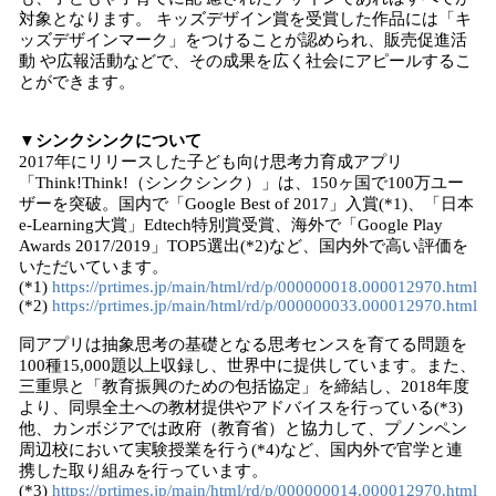
対象となります。 キッズデザイン賞を受賞した作品には「キ
ッズデザインマーク」をつけることが認められ、販売促進活
動 や広報活動などで、その成果を広く社会にアピールするこ
とができます。
▼シンクシンクについて
2017年にリリースした子ども向け思考力育成アプリ
「Think!Think!（シンクシンク）」は、150ヶ国で100万ユー
ザーを突破。国内で「Google Best of 2017」入賞(*1)、「日本
e-Learning大賞」Edtech特別賞受賞、海外で「Google Play
Awards 2017/2019」TOP5選出(*2)など、国内外で高い評価を
いただいています。
(*1)
https://prtimes.jp/main/html/rd/p/000000018.000012970.html
(*2)
https://prtimes.jp/main/html/rd/p/000000033.000012970.html
同アプリは抽象思考の基礎となる思考センスを育てる問題を
100種15,000題以上収録し、世界中に提供しています。また、
三重県と「教育振興のための包括協定」を締結し、2018年度
より、同県全土への教材提供やアドバイスを行っている(*3)
他、カンボジアでは政府（教育省）と協力して、プノンペン
周辺校において実験授業を行う(*4)など、国内外で官学と連
携した取り組みを行っています。
(*3)
https://prtimes.jp/main/html/rd/p/000000014.000012970.html