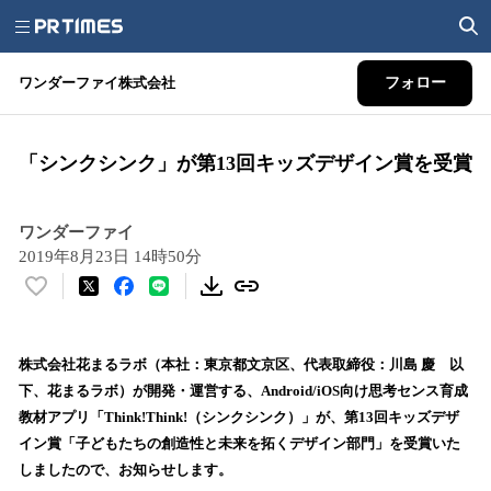
ワンダーファイ株式会社
フォロー
「シンクシンク」が第13回キッズデザイン賞を受賞
ワンダーファイ
2019年8月23日 14時50分
い
い
ね
！
株式会社花まるラボ（本社：東京都文京区、代表取締役：川島 慶 以
数
下、花まるラボ）が開発・運営する、Android/iOS向け思考センス育成
を
教材アプリ「Think!Think!（シンクシンク）」が、第13回キッズデザ
読
イン賞「子どもたちの創造性と未来を拓くデザイン部門」を受賞いた
み
しましたので、お知らせします。
込