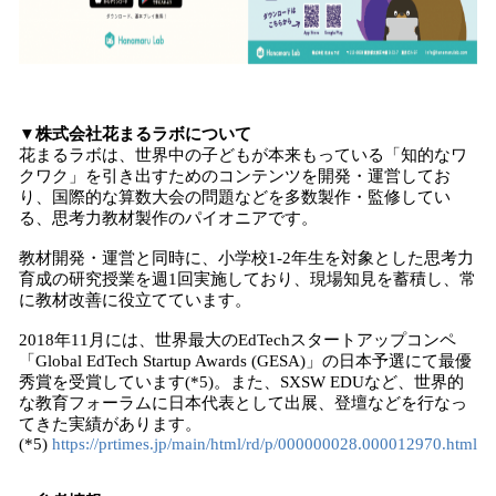
▼株式会社花まるラボについて
花まるラボは、世界中の子どもが本来もっている「知的なワ
クワク」を引き出すためのコンテンツを開発・運営してお
り、国際的な算数大会の問題などを多数製作・監修してい
る、思考力教材製作のパイオニアです。
教材開発・運営と同時に、小学校1-2年生を対象とした思考力
育成の研究授業を週1回実施しており、現場知見を蓄積し、常
に教材改善に役立てています。
2018年11月には、世界最大のEdTechスタートアップコンペ
「Global EdTech Startup Awards (GESA)」の日本予選にて最優
秀賞を受賞しています(*5)。また、SXSW EDUなど、世界的
な教育フォーラムに日本代表として出展、登壇などを行なっ
てきた実績があります。
(*5)
https://prtimes.jp/main/html/rd/p/000000028.000012970.html