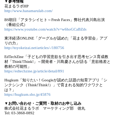
▼参考情報
花まるラボHP
http://www.hanamarulab.com/
BS朝日「アタラシイヒト～Fresh Faces」弊社代表川島出演
（番組公式）
https://www.youtube.com/watch?v=w6hoGCaBZds
東洋経済ONLINE「グーグルが認めた「花まる学習会」アプ
リの力」
http://toyokeizai.net/articles/-/180756
EdTechZine「子どもの学習意欲を引き出す思考センス育成教
材「Think!Think!」～開発者・川島慶さんが語る「意欲格差と
教材の可能性」
https://edtechzine.jp/article/detail/891
Hugkum「知りたい！Googleが認めた話題の知育アプリ「シ
ンクシンク（Think!Think!）」で育まれる知的ワクワクと
は？」
https://hugkum.sho.jp/45876
▼お問い合わせ・ご質問・取材のお申し込み
株式会社花まるラボ マーケティング部 徳丸
Tel: 03-3868-0892