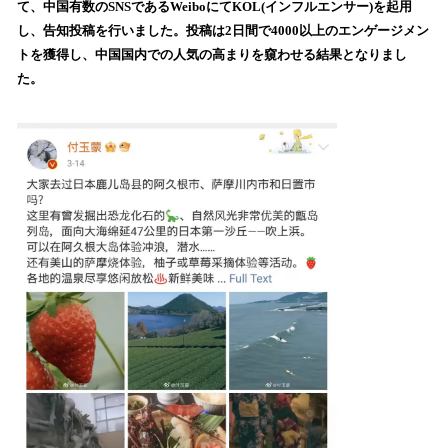
て、中国有数のSNSであるWeiboにてKOL(インフルエンサー)を起用
み
し、告知投稿を行いました。投稿は2日間で4000以上のエンゲージメン
込
トを獲得し、中国国内での人気の高まりを窺わせる結果となりまし
み
た。
中
で
す