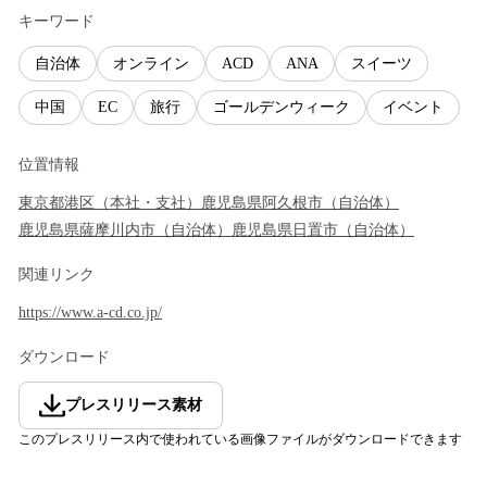
キーワード
自治体
オンライン
ACD
ANA
スイーツ
中国
EC
旅行
ゴールデンウィーク
イベント
位置情報
東京都
港区
（
本社・支社
）
鹿児島県
阿久根市
（
自治体
）
鹿児島県
薩摩川内市
（
自治体
）
鹿児島県
日置市
（
自治体
）
関連リンク
https://www.a-cd.co.jp/
ダウンロード
プレスリリース素材
このプレスリリース内で使われている画像ファイルがダウンロードできます