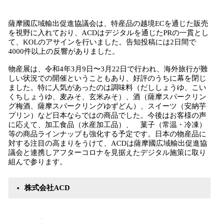
薩摩國広域輸出促進協議会は、特産品の越境ECを通じた販売
を視野に入れており、ACDはデジタルを通じたPRの一貫とし
て、KOLのアサインを行いました。告知投稿には2日間で
4000件以上の反響がありました。
物産展は、令和4年3月9日〜3月22日で行われ、海外旅行が難
しい状況での開催ということもあり、好評のうちに幕を閉じ
ました。特に人気があったのは調味料（だししょうゆ、こい
くちしょうゆ、麦みそ、玄米みそ）、酒（薩摩スパークリン
グ梅酒、薩摩スパークリングゆずどん）、スイーツ（安納芋
プリン）など日本ならではの商品でした。今後はお客様の声
に応えて、加工食品（水産加工品）、 菓子（常温・冷凍）
等の商品ラインナップも強化する予定です。日本の物産品に
対する注目の高まりをうけて、ACDは薩摩國広域輸出促進協
議会と連携しアフターコロナを見据えたデジタル施策に取り
組んで参ります。
株式会社ACD