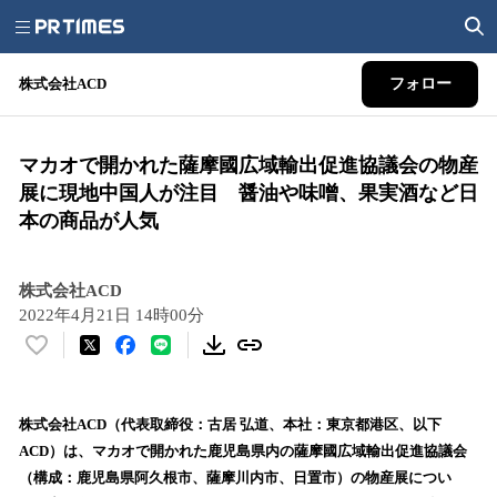
株式会社ACD
フォロー
マカオで開かれた薩摩國広域輸出促進協議会の物産
展に現地中国人が注目 醤油や味噌、果実酒など日
本の商品が人気
株式会社ACD
2022年4月21日 14時00分
い
い
ね
！
株式会社ACD（代表取締役：古居 弘道、本社：東京都港区、以下
数
ACD）は、マカオで開かれた鹿児島県内の薩摩國広域輸出促進協議会
を
（構成：鹿児島県阿久根市、薩摩川内市、日置市）の物産展につい
読