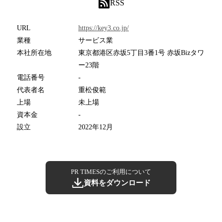
RSS
URL
https://key3.co.jp/
業種
サービス業
本社所在地
東京都港区赤坂5丁目3番1号 赤坂Bizタワ
ー23階
電話番号
-
代表者名
重松俊範
上場
未上場
資本金
-
設立
2022年12月
PR TIMESのご利用について
資料をダウンロード