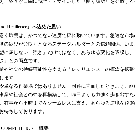
え、各々が自由に設計・デザインした〈働く場所〉を発散する
d Resilience』へ込めた思い
巻く環境は、かつてない速度で揺れ動いています。急速な市場
度の綻びが命取りとなるステークホルダーとの信頼関係。いま
態に屈しない「強さ」だけではなく、あらゆる変化を吸収し、
さ」との両立です。
業や社会の持続可能性を支える「レジリエンス」の概念を拡張
します。
や単なる作業場ではありません。困難に直面したときこそ、組
事業や社会との絆を再構築して、昨日よりも力強く歩き出すた
。有事から平時までをシームレスに支え、あらゆる逆境を飛躍
お待ちしております。
N COMPETITION」概要