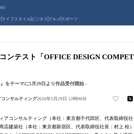
ES
ン
ライフスタイル
ビジネス
グルメ
スポーツ
ンテスト「OFFICE DESIGN COMPET
ilience』をテーマに5月29日より作品受付開始 -
アコンサルティング
2026年5月29日 12時00分
い
い
ね
アコンサルティング（本社：東京都千代田区、代表取締役社
！
数
商店建築社（本社：東京都新宿区、代表取締役社長：村上 桂
を