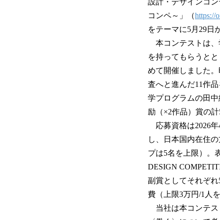
設計・デザインコンテス
コンペ～」（
https://
をテーマに5月29日
本コンテストは、
を持ってもらうとと
めて開催しました。
査へと進んだ11作
学プログラムの田中
励（×2作品）賞の
応募資格は2026
し、日本国内在住の
プは5名を上限）。
DESIGN COM
副賞としてそれぞれ
費（上限3万円/1
当社は本コンテスト