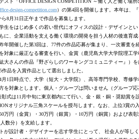
ト「OFFICE DESIGN COMPETITION ～働く人と働く
読
office-design-competition.com
）の第4回を開催します。本年は、『Beyond
み
込
から8月31日正午まで作品を募集します。
み
学生をはじめ多くの若い世代にオフィスの設計・デザインとい
中
もに、企業活動を支える働く環境の開発を担う人材の後進育成を
で
す
昨年開催した第3回は、77件の作品応募が集まり、一次審査を
品を対象に厳正なる審査を行い、金賞（鹿児島大学大学院理工
紘大さんの作品『野ざらしのワーキングコミュニティー』）を
計5作品を入賞作品として選出しました。
年4月1日時点で、大学（短大・大学院）、高等専門学校、専修
方を対象とします。個人・グループは問いません（グループ応
表彰式は11月中旬に東京都内にて行い、金・銀・銅・奨励賞を設け
PETITIONオリジナル三角スケールを授与します。なお、上位3賞
50万円（金賞）・30万円（銀賞）・10万円（銅賞）および表
人を人数分）を支給します。
が設計者・デザイナーを志す学生にとって、 社会人が等し