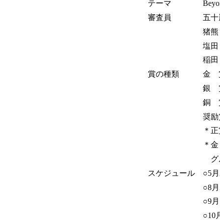
テーマ Beyond Re
審査員 五十嵐 久
猪熊 純 氏（
塩田 健一（株
稲田 晋司（当
賞の種類 金 賞
銀 賞（正賞
銅 賞（正賞
奨励賞（正
＊正賞は当コン
＊金・銀・銅入賞
グループ応募
スケジュール ○5
○8月31日正
○9月 
○10月 