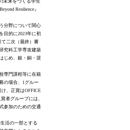
場所の未来をつくる学生
 Resilience』
う分野について関心
目的に2023年に初
経て二次（最終）審
学研究科工学専攻建築
はじめ、銀・銅・奨
学校専門課程等に在籍
募の場合、1グルー
、正賞はOFFICE
の入賞者グループには、
彰式参加のための交通
く生活の一部とする