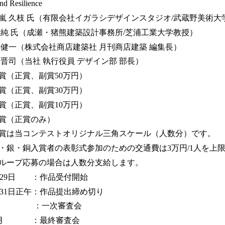
silience
枝 氏（有限会社イガラシデザインスタジオ/武蔵野美術大
成瀬・猪熊建築設計事務所/芝浦工業大学教授）
式会社商店建築社 月刊商店建築 編集長）
社 執行役員 デザイン部 部長）
（正賞、副賞50万円）
、副賞30万円）
、副賞10万円）
賞のみ）
テストオリジナル三角スケール（人数分）です。
者の表彰式参加のための交通費は3万円/1人を上限
の場合は人数分支給します。
月29日 ：作品受付開始
午：作品提出締め切り
：一次審査会
：最終審査会