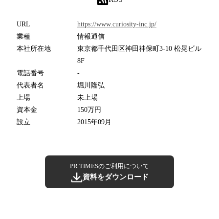
URL
https://www.curiosity-inc.jp/
業種
情報通信
本社所在地
東京都千代田区神田神保町3-10 松晃ビル
8F
電話番号
-
代表者名
堀川隆弘
上場
未上場
資本金
150万円
設立
2015年09月
PR TIMESのご利用について
資料をダウンロード