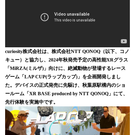
を
読
み
込
み
中
で
す
curiosity株式会社は、株式会社NTT QONOQ（以下、コノ
キュー）と協力し、2024年秋発売予定の高性能XRグラス
「MiRZA(ミルザ)」向けに、絶滅動物が登場するレース
ゲーム「LAP CUP(ラップカップ)」を企画開発しまし
た。デバイスの正式発売に先駆け、秋葉原駅構内のショ
ールーム「XR BASE produced by NTT QONOQ」にて、
先行体験を実施中です。