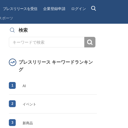
プレスリリースを受信
企業登録申請
ログイン
スポーツ
検索
検索
プレスリリース キーワードランキン
グ
1
AI
2
イベント
3
新商品