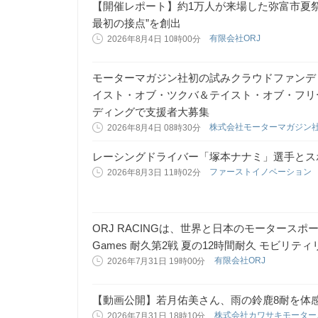
【開催レポート】約1万人が来場した弥富市夏祭り2
最初の接点”を創出
有限会社ORJ
2026年8月4日 10時00分
モーターマガジン社初の試みクラウドファンデ
イスト・オブ・ツクバ＆テイスト・オブ・フリ
ディングで支援者大募集
株式会社モーターマガジン
2026年8月4日 08時30分
レーシングドライバー「塚本ナナミ」選手とス
ファーストイノベーション
2026年8月3日 11時02分
ORJ RACINGは、世界と日本のモータースポーツをつ
Games 耐久第2戦 夏の12時間耐久 モビリ
有限会社ORJ
2026年7月31日 19時00分
【動画公開】若月佑美さん、雨の鈴鹿8耐を体
株式会社カワサキモータ
2026年7月31日 18時10分