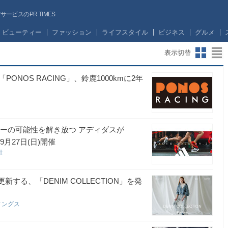
ビスのPR TIMES
ビューティー
ファッション
ライフスタイル
ビジネス
グルメ
表示切替
NOS RACING」、鈴鹿1000kmに2年
ナーの可能性を解き放つ アディダスが
年9月27日(日)開催
社
更新する、「DENIM COLLECTION」を発
ィングス