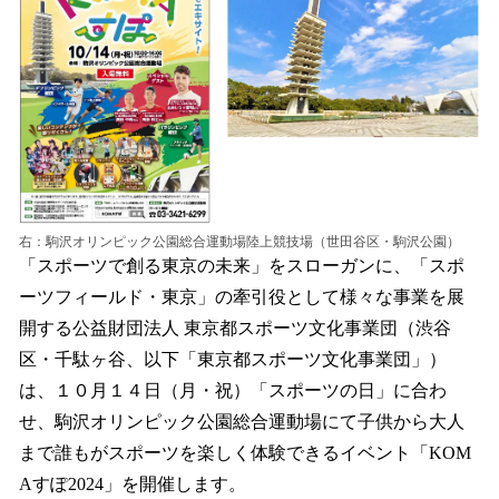
を
読
み
込
み
中
で
す
右：駒沢オリンピック公園総合運動場陸上競技場（世田谷区・駒沢公園）
「スポーツで創る東京の未来」をスローガンに、「スポ
ーツフィールド・東京」の牽引役として様々な事業を展
開する公益財団法人 東京都スポーツ文化事業団（渋谷
区・千駄ヶ谷、以下「東京都スポーツ文化事業団」）
は、１０月１４日（月・祝）「スポーツの日」に合わ
せ、駒沢オリンピック公園総合運動場にて子供から大人
まで誰もがスポーツを楽しく体験できるイベント「KOM
Aすぽ2024」を開催します。