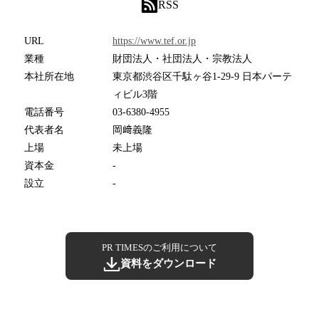
RSS
URL
https://www.tef.or.jp
業種
財団法人・社団法人・宗教法人
本社所在地
東京都渋谷区千駄ヶ谷1-29-9 日本パーテ
ィビル3階
電話番号
03-6380-4955
代表者名
岡﨑義隆
上場
未上場
資本金
-
設立
-
PR TIMESのご利用について
資料をダウンロード