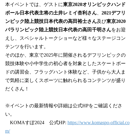
本イベントでは、ゲストに
東京2020オリンピックハンド
ボール日本代表主将の土井レミイ杏利さん
、
2021デフリ
ンピック陸上競技日本代表の高田裕士さん
及び
東京2020
パラリンピック陸上競技日本代表の高田千明さん
をお迎
えし、スペシャルトークショーなど様々なステージコン
テンツを行います。
そのほか、東京で2025年に開催されるデフリンピックの
競技体験や小中学生の初心者を対象としたスケートボー
ドの講習会、フラッグハント体験など、子供から大人ま
で気軽に楽しくスポーツに触れられるコンテンツが盛り
だくさん！
※イベントの最新情報や詳細は公式HPをご確認くださ
い。
KOMAすぽ2024 公式HP:
https://www.komaspo-official.co
m/