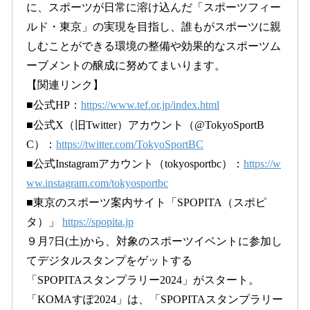
に、スポーツが日常に溶け込んだ「スポーツフィー
ルド・東京」の実現を目指し、誰もがスポーツに親
しむことができる環境の整備や効果的なスポーツム
ーブメントの醸成に努めてまいります。
【関連リンク】
■公式HP：
https://www.tef.or.jp/index.html
■公式X（旧Twitter）アカウント（@TokyoSportB
C）：
https://twitter.com/TokyoSportBC
■公式Instagramアカウント（tokyosportbc）：
https://w
ww.instagram.com/tokyosportbc
■東京のスポーツ案内サイト「SPOPITA（スポピ
タ）」
https://spopita.jp
９月7日(土)から、対象のスポーツイベントに参加し
てデジタルスタンプをゲットする
「SPOPITAスタンプラリー2024」がスタート。
「KOMAすぽ2024」は、「SPOPITAスタンプラリー