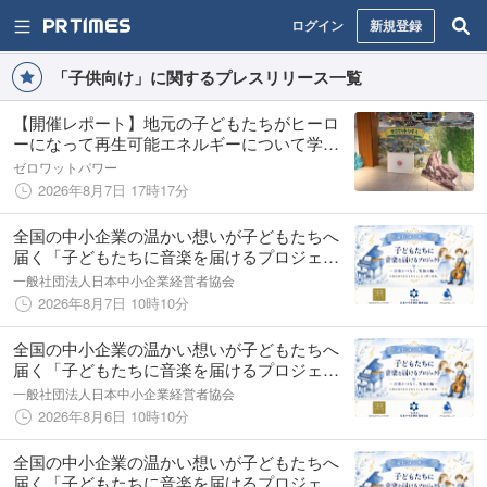
ログイン
新規登録
「子供向け」に関するプレスリリース一覧
【開催レポート】地元の子どもたちがヒーロ
ーになって再生可能エネルギーについて学
ぶ！サイエンスワークショップ「ゼロワット
ゼロワットパワー
パワークエスト」開催
2026年8月7日 17時17分
全国の中小企業の温かい想いが子どもたちへ
届く「子どもたちに音楽を届けるプロジェク
ト」in 滋賀
一般社団法人日本中小企業経営者協会
2026年8月7日 10時10分
全国の中小企業の温かい想いが子どもたちへ
届く「子どもたちに音楽を届けるプロジェク
ト」in 大阪
一般社団法人日本中小企業経営者協会
2026年8月6日 10時10分
全国の中小企業の温かい想いが子どもたちへ
届く「子どもたちに音楽を届けるプロジェク