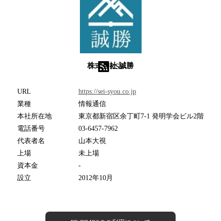
株式会社 誠勝
RSS
URL
https://sei-syou.co.jp
業種
情報通信
本社所在地
東京都新宿区余丁町7-1 発明学会ビル2階
電話番号
03-6457-7962
代表者名
山本大視
上場
未上場
資本金
-
設立
2012年10月