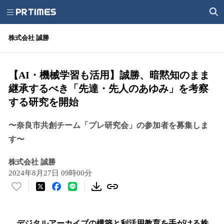
株式会社 誠勝
【AI・機械学習も活用】誠勝、暗黙知のまま
継承するべき「先達・先人のあゆみ」を考察
する研究を開始
〜奈良市共創チーム「プレ研究会」の参加者を募集しま
す〜
株式会社 誠勝
2024年8月27日 09時00分
い
い
ね
！
デジタルアーカイブの構築と利活用教育を手がける株