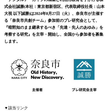
数
式会社誠勝(本社：東京都新宿区、代表取締役社長：山本
を
大視 以下誠勝)は2024年8月27日（火）、奈良市が主催す
読
み
る「奈良市共創チーム」参加前のプレ研究会として、
込
『暗黙知のまま継承するべき「先達・先人のあゆみ」を
み
考察する研究』を主宰・開始し、全国から参加者を募集
中
で
します。
す
▼該当リンク