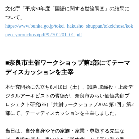
文化庁「平成30年度「国語に関する世論調査」の結果に
ついて」
https://www.bunka.go.jp/tokei_hakusho_shuppan/tokeichosa/kok
ugo_yoronchosa/pdf/92701201_01.pdf
■奈良市主催ワークショップ第2部にてテーマ
ディスカッションを主宰
本研究開始に先立ち8月10日（土）、誠勝 取締役・上級デ
ジタルアーキビストの寳德が、奈良市みらい価値共創プ
ロジェクト研究(※)「共創ワークショップ2024 第1回」第2
部にて、テーマディスカッションを主宰しました。
当日は、自分自身やその家族・家業・尊敬する先生な