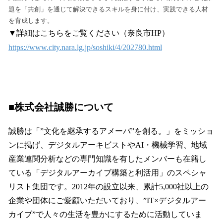
題を「共創」を通じて解決できるスキルを身に付け、実践できる人材
を育成します。
▼詳細はこちらをご覧ください（奈良市HP）
https://www.city.nara.lg.jp/soshiki/4/202780.html
■株式会社誠勝について
誠勝は「”文化を継承するアメーバ”を創る。」をミッショ
ンに掲げ、デジタルアーキビストやAI・機械学習、地域
産業連関分析などの専門知識を有したメンバーも在籍し
ている「デジタルアーカイブ構築と利活用」のスペシャ
リスト集団です。2012年の設立以来、累計5,000社以上の
企業や団体にご愛顧いただいており、”IT×デジタルアー
カイブ”で人々の生活を豊かにするために活動していま