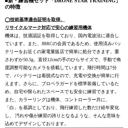
■新・練習機セット「DRONE STAR TRAINING」
の特徴
◯技術基準適合証明を取得、
リサイクルマーク対応で安心の練習用機体
機体は、技適認証を取得しており、国内電波法に適合し
ています。また、JBRCの会員であるため、使用済みバッ
テリーをお近くの家電量販店で簡単に処分できます。重
さわずか50.5g、直径12cmの手のひらサイズで、手動で角
度調整可能なカメラを搭載しています。飛行時間は7分
で、バッテリーは着脱式なので、充電や交換が簡単に行
えます。さらに、プロペラガードを標準装備しているた
め、自宅や限られたスペースでも安全に練習できます。
また、カラーリングは機体、コントローラー共に、
「⽩」を基調としており、⾶⾏練習した数だけ経年変化
し、 汚れや傷が練習の誇りとなるような、そんな意味を
込めてデザインしております。