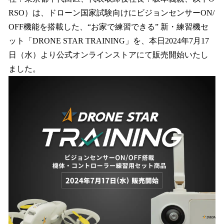
を
RSO）は、ドローン国家試験向けにビジョンセンサーON/
読
み
OFF機能を搭載した、“お家で練習できる” 新・練習機セ
込
ット「DRONE STAR TRAINING」を、本日2024年7月17
み
日（水）より公式オンラインストアにて販売開始いたし
中
で
ました。
す