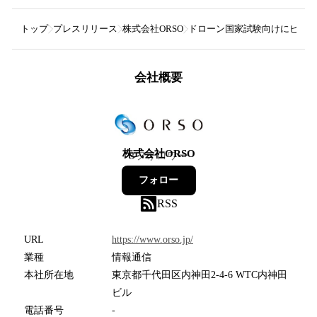
トップ
プレスリリース
株式会社ORSO
ドローン国家試験向けにビジョンセ
会社概要
株式会社ORSO
3
フォロワー
フォロー
RSS
URL
https://www.orso.jp/
業種
情報通信
本社所在地
東京都千代田区内神田2-4-6 WTC内神田
ビル
電話番号
-